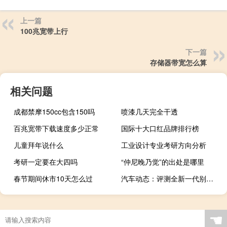
上一篇
100兆宽带上行
下一篇
存储器带宽怎么算
相关问题
成都禁摩150cc包含150吗
喷漆几天完全干透
百兆宽带下载速度多少正常
国际十大口红品牌排行榜
儿童拜年说什么
工业设计专业考研方向分析
考研一定要在大四吗
“仲尼晚乃觉”的出处是哪里
春节期间休市10天怎么过
汽车动态：评测全新一代别克昂科拉20T怎么样及思皓E20X多少钱
☚