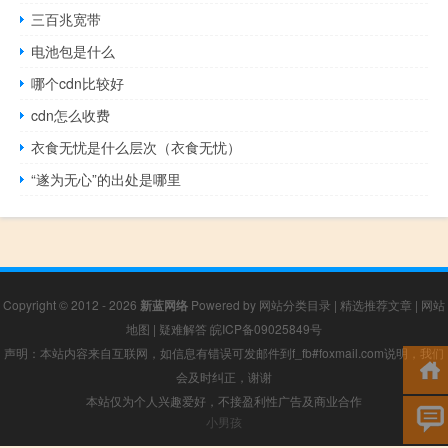
三百兆宽带
电池包是什么
哪个cdn比较好
cdn怎么收费
衣食无忧是什么层次（衣食无忧）
“遂为无心”的出处是哪里
Copyright © 2012 - 2026
新蓝网络
Powered by
网站分类目录
|
精选推荐文章
|
网站
地图
|
疑难解答
皖ICP备09025849号
声明：本站内容来自互联网，如信息有错误可发邮件到f_fb#foxmail.com说明，我们
会及时纠正，谢谢
本站仅为个人兴趣爱好，不接盈利性广告及商业合作
小男孩