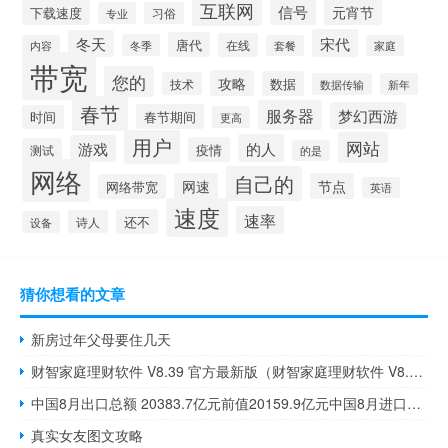
互联网
信号
元宵节
下载速度
专业
习俗
宋代
冬天
唐代
在线
冬季
内容
套餐
家庭
带宽
您的
攻略
数据
技术
数据传输
新年
春节
服务器
梦幻西游
春节期间
时间
更高
用户
网站
的人
游戏
疫情
测试
的是
网络
自己的
网速
节点
网络带宽
英语
速度
速率
还不
诗人
设备
猜你想看的文章
新房过年父母要住几天
财智家庭理财软件 V8.39 官方最新版（财智家庭理财软件 V8.39 官方最新版功能简介）
中国8月出口总额 20383.7亿元前值20159.9亿元中国8月进口总额 15503.7亿元前值14402.9亿元
真实女友图文攻略