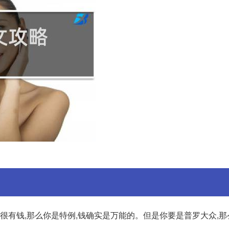
你很有钱,那么你是特例,钱确实是万能的。但是你要是普罗大众,