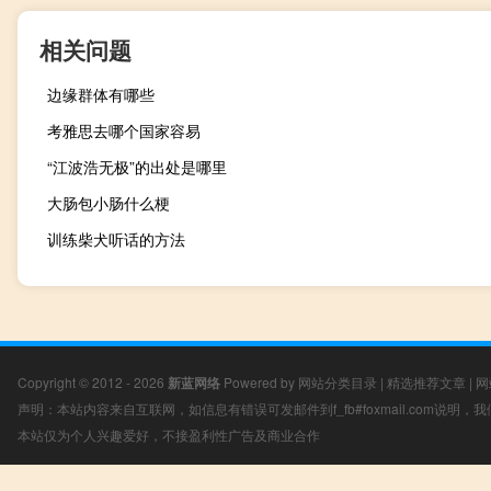
相关问题
边缘群体有哪些
考雅思去哪个国家容易
“江波浩无极”的出处是哪里
大肠包小肠什么梗
训练柴犬听话的方法
Copyright © 2012 - 2026
新蓝网络
Powered by
网站分类目录
|
精选推荐文章
|
网
声明：本站内容来自互联网，如信息有错误可发邮件到f_fb#foxmail.com说明
本站仅为个人兴趣爱好，不接盈利性广告及商业合作