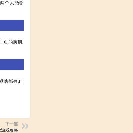
,两个人能够
我主页的腹肌
禄啥都有,哈
下一篇
士游戏攻略