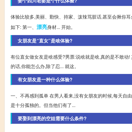
娶个四川老婆是个什么体验?
体验比较多,美丽、勤快、持家、泼辣骂脏话,甚至会揪你耳朵
漂亮
如下: 第一、
身材... 开始。
女朋友是“直女”是啥体验?
有位直女做女友是啥感受?男票:说啥就是啥,真的是不敢动
的话,你能怎么办,除了忍... 就这。
有女朋友是一种什么体验?
一、不再感到孤单 在男人看来,没有女朋友的时候,每天自
是十分孤独的。但当他们有了...
要娶到漂亮的空姐需要什么条件?