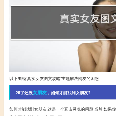
以下围绕“真实女友图文攻略”主题解决网友的困惑
女朋友
26了还没
，如何才能找到女朋友?
如何才能找到女朋友,这是一个直击灵魂的问题 当然,如果