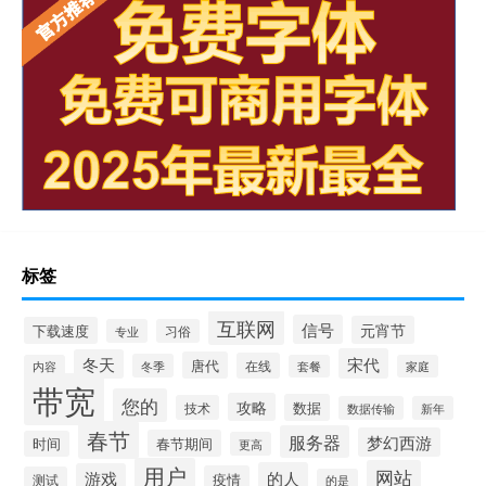
标签
互联网
信号
元宵节
下载速度
专业
习俗
宋代
冬天
唐代
在线
冬季
内容
套餐
家庭
带宽
您的
攻略
数据
技术
数据传输
新年
春节
服务器
梦幻西游
春节期间
时间
更高
用户
网站
的人
游戏
疫情
测试
的是