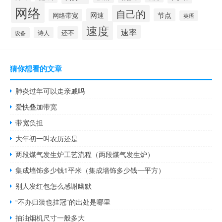
网络
自己的
网速
节点
网络带宽
英语
速度
速率
还不
诗人
设备
猜你想看的文章
肺炎过年可以走亲戚吗
爱快叠加带宽
带宽负担
大年初一叫农历还是
两段煤气发生炉工艺流程（两段煤气发生炉）
集成墙饰多少钱1平米（集成墙饰多少钱一平方）
别人发红包怎么感谢幽默
“不办归装也挂冠”的出处是哪里
抽油烟机尺寸一般多大