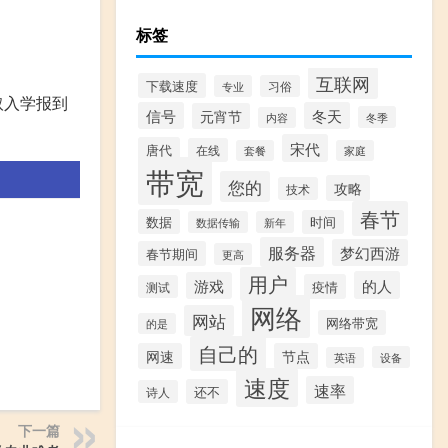
标签
互联网
下载速度
专业
习俗
取入学报到
信号
冬天
元宵节
冬季
内容
宋代
唐代
在线
套餐
家庭
带宽
您的
攻略
技术
春节
数据
时间
数据传输
新年
服务器
梦幻西游
春节期间
更高
用户
的人
游戏
疫情
测试
网络
网站
网络带宽
的是
自己的
网速
节点
设备
英语
速度
速率
还不
诗人
下一篇