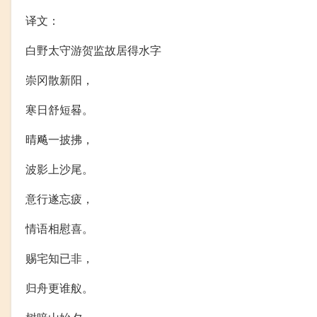
译文：
白野太守游贺监故居得水字
崇冈散新阳，
寒日舒短晷。
晴飚一披拂，
波影上沙尾。
意行遂忘疲，
情语相慰喜。
赐宅知已非，
归舟更谁舣。