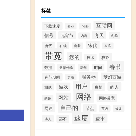
标签
互联网
下载速度
专业
习俗
信号
冬天
元宵节
冬季
内容
宋代
唐代
在线
套餐
家庭
带宽
您的
攻略
技术
春节
数据
时间
数据传输
新年
服务器
梦幻西游
春节期间
更高
用户
的人
游戏
疫情
测试
网络
网站
网络带宽
的是
自己的
网速
节点
设备
英语
速度
速率
还不
诗人