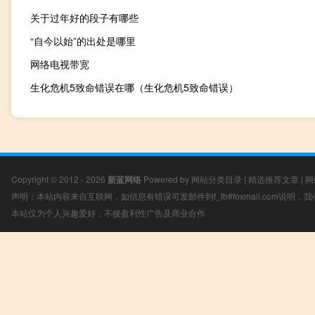
关于过年好的段子有哪些
“自今以始”的出处是哪里
网络电视带宽
生化危机5致命错误在哪（生化危机5致命错误）
Copyright © 2012 - 2026
新蓝网络
Powered by
网站分类目录
|
精选推荐文章
|
网
声明：本站内容来自互联网，如信息有错误可发邮件到f_fb#foxmail.com说明
本站仅为个人兴趣爱好，不接盈利性广告及商业合作