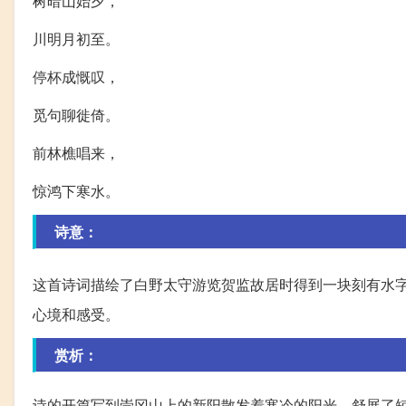
树暗山始夕，
川明月初至。
停杯成慨叹，
觅句聊徙倚。
前林樵唱来，
惊鸿下寒水。
诗意：
这首诗词描绘了白野太守游览贺监故居时得到一块刻有水
心境和感受。
赏析：
诗的开篇写到崇冈山上的新阳散发着寒冷的阳光，舒展了