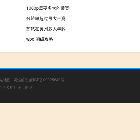
1080p需要多大的带宽
分辨率超过最大带宽
苏轼在黄州多大年龄
wpe 初级攻略
站地图
|
疑难解答
皖ICP备09025849号
，我们会及时纠正，谢谢