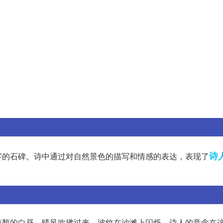
诗
字的石碑。诗中通过对自然景色的描写和情感的表达，表现了
短暂的白昼。晴风吹拂过来，波纹在沙滩上闪烁。诗人的意念在