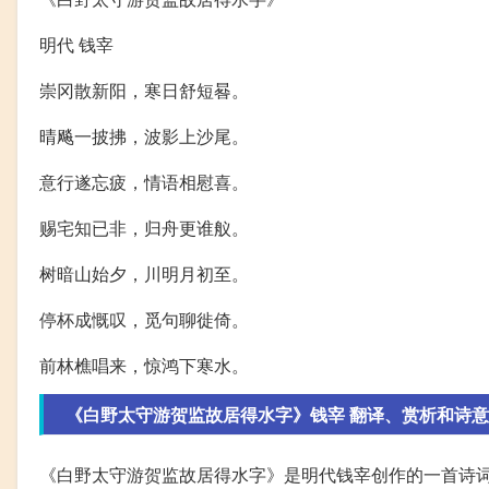
明代 钱宰
崇冈散新阳，寒日舒短晷。
晴飚一披拂，波影上沙尾。
意行遂忘疲，情语相慰喜。
赐宅知已非，归舟更谁舣。
树暗山始夕，川明月初至。
停杯成慨叹，觅句聊徙倚。
前林樵唱来，惊鸿下寒水。
《白野太守游贺监故居得水字》钱宰 翻译、赏析和诗意
《白野太守游贺监故居得水字》是明代钱宰创作的一首诗