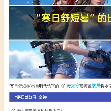
太守
故居
“寒日舒短晷”出自明代钱宰的《白野
游贺监
得水
“寒日舒短晷”全诗
《白野太守游贺监故居得水字》