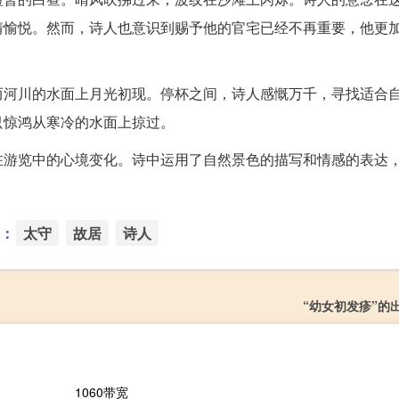
情愉悦。然而，诗人也意识到赐予他的官宅已经不再重要，他更
而河川的水面上月光初现。停杯之间，诗人感慨万千，寻找适合
只惊鸿从寒冷的水面上掠过。
在游览中的心境变化。诗中运用了自然景色的描写和情感的表达
：
太守
故居
诗人
“幼女初发疹”的
1060带宽