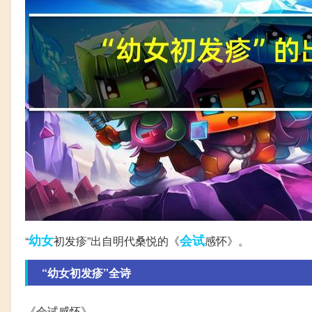
幼女
会试
“
初发疹”出自明代桑悦的《
感怀》。
“幼女初发疹”全诗
《会试感怀》