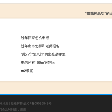
“惜哉神禹功”的
过年回家怎么申报
过年出市怎样和老师报备
“此花宁复风韵”的出处是哪里
电信还有100m宽带吗
m2带宽
站地图
|
疑难解答
皖ICP备09025849号
，我们会及时纠正，谢谢