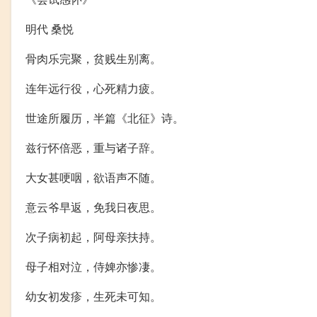
明代 桑悦
骨肉乐完聚，贫贱生别离。
连年远行役，心死精力疲。
世途所履历，半篇《北征》诗。
兹行怀倍恶，重与诸子辞。
大女甚哽咽，欲语声不随。
意云爷早返，免我日夜思。
次子病初起，阿母亲扶持。
母子相对泣，侍婢亦惨凄。
幼女初发疹，生死未可知。