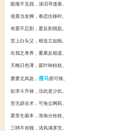
眼瘇不见我，涕泪寻缝垂。
侵晨当发脚，眷恋住移时。
有爱不忍割，爱反割我肌。
堂上白头父，相送立如痴。
生我乏孝养，重累反相遗。
天晚日色薄，庭叶响枯枝。
瘦马
萧萧北风急，
那可骑。
欲求斗升禄，活此老少饥。
苦无辟谷术，可免尘网羁。
栗里乞菊本，淮南分桂枝。
三聘不肯顾，清风满茅茨。