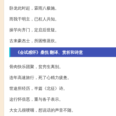
卧龙此时起，霖雨八极施。
而我干明主，已枉人共知。
操竽向齐门，定启后世疑。
古来豪杰士，所困惟蒸炊。
《会试感怀》桑悦 翻译、赏析和诗意
骨肉快乐团聚，贫穷生离别。
连年高速旅行，死了心精力疲惫。
世途所经历，半篇《北征》诗。
这行怀倍恶，重与各子表示。
大女儿很哽咽，想说话的声音不随。