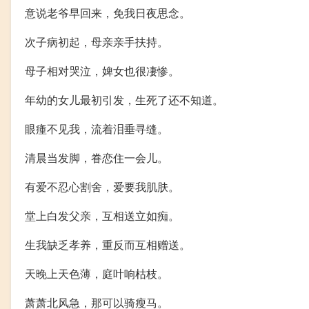
意说老爷早回来，免我日夜思念。
次子病初起，母亲亲手扶持。
母子相对哭泣，婢女也很凄惨。
年幼的女儿最初引发，生死了还不知道。
眼瘇不见我，流着泪垂寻缝。
清晨当发脚，眷恋住一会儿。
有爱不忍心割舍，爱要我肌肤。
堂上白发父亲，互相送立如痴。
生我缺乏孝养，重反而互相赠送。
天晚上天色薄，庭叶响枯枝。
萧萧北风急，那可以骑瘦马。