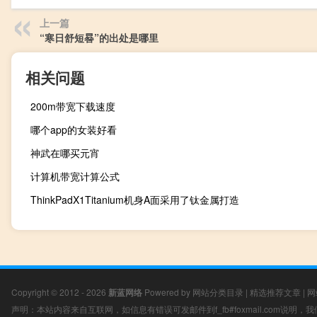
上一篇
“寒日舒短晷”的出处是哪里
相关问题
200m带宽下载速度
哪个app的女装好看
神武在哪买元宵
计算机带宽计算公式
ThinkPadX1Titanium机身A面采用了钛金属打造
Copyright © 2012 - 2026
新蓝网络
Powered by
网站分类目录
|
精选推荐文章
|
网
声明：本站内容来自互联网，如信息有错误可发邮件到f_fb#foxmail.com说明