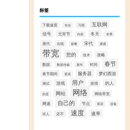
标签
互联网
下载速度
专业
习俗
信号
冬天
元宵节
冬季
内容
宋代
唐代
在线
套餐
家庭
带宽
您的
攻略
技术
春节
数据
时间
数据传输
新年
服务器
梦幻西游
春节期间
更高
用户
的人
游戏
疫情
测试
网络
网站
网络带宽
的是
自己的
网速
节点
设备
英语
速度
速率
还不
诗人