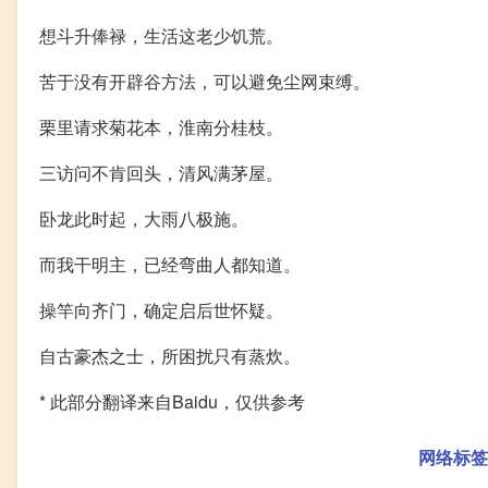
想斗升俸禄，生活这老少饥荒。
苦于没有开辟谷方法，可以避免尘网束缚。
栗里请求菊花本，淮南分桂枝。
三访问不肯回头，清风满茅屋。
卧龙此时起，大雨八极施。
而我干明主，已经弯曲人都知道。
操竿向齐门，确定启后世怀疑。
自古豪杰之士，所困扰只有蒸炊。
* 此部分翻译来自Baidu，仅供参考
网络标签