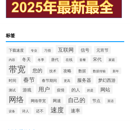
标签
互联网
信号
元宵节
下载速度
专业
习俗
宋代
冬天
唐代
在线
冬季
内容
套餐
家庭
带宽
您的
攻略
数据
技术
数据传输
新年
春节
服务器
梦幻西游
春节期间
时间
更高
用户
网站
的人
游戏
疫情
测试
的是
网络
自己的
网速
节点
网络带宽
英语
速度
速率
还不
诗人
设备