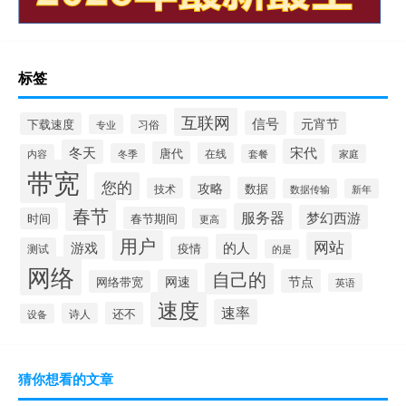
标签
互联网
信号
元宵节
下载速度
专业
习俗
宋代
冬天
唐代
在线
冬季
内容
套餐
家庭
带宽
您的
攻略
数据
技术
数据传输
新年
春节
服务器
梦幻西游
春节期间
时间
更高
用户
网站
的人
游戏
疫情
测试
的是
网络
自己的
网速
节点
网络带宽
英语
速度
速率
还不
诗人
设备
猜你想看的文章