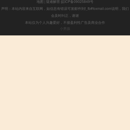
地图
|
疑难解答
皖ICP备09025849号
声明：本站内容来自互联网，如信息有错误可发邮件到f_fb#foxmail.com说明，我们
会及时纠正，谢谢
本站仅为个人兴趣爱好，不接盈利性广告及商业合作
小男孩