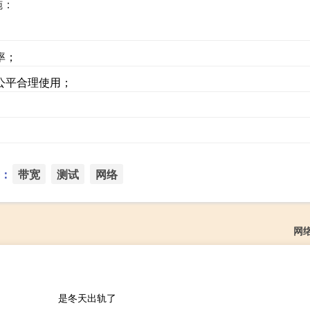
施：
率；
公平合理使用；
：
带宽
测试
网络
网
是冬天出轨了