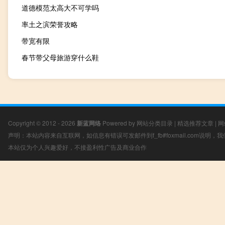
道德模范太高大不可学吗
率土之滨荣誉攻略
带宽有限
春节带父母旅游穿什么鞋
Copyright © 2012 - 2026
新蓝网络
Powered by
网站分类目录
|
精选推荐文章
|
网
声明：本站内容来自互联网，如信息有错误可发邮件到f_fb#foxmail.com说明
本站仅为个人兴趣爱好，不接盈利性广告及商业合作