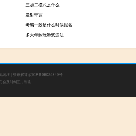
三加二模式是什么
发射带宽
考编一般是什么时候报名
多大年龄玩游戏违法
站地图
|
疑难解答
皖ICP备09025849号
，我们会及时纠正，谢谢