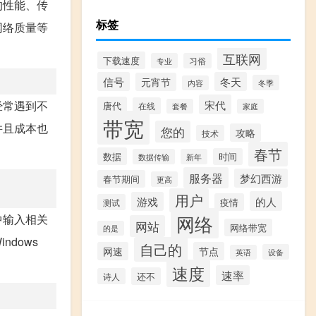
的性能、传
标签
网络质量等
互联网
下载速度
专业
习俗
信号
冬天
元宵节
冬季
内容
宋代
经常遇到不
唐代
在线
套餐
家庭
带宽
并且成本也
您的
攻略
技术
春节
数据
时间
数据传输
新年
服务器
梦幻西游
春节期间
更高
用户
的人
游戏
疫情
测试
网络
中输入相关
网站
网络带宽
的是
dows
自己的
网速
节点
设备
英语
速度
速率
还不
诗人