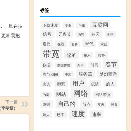
标签
互联网
下载速度
，一旦在技
专业
习俗
信号
冬天
元宵节
，更容易把
冬季
内容
宋代
唐代
在线
套餐
家庭
带宽
您的
攻略
技术
春节
数据
时间
数据传输
新年
服务器
梦幻西游
春节期间
更高
用户
的人
游戏
疫情
测试
网络
网站
网络带宽
的是
下一篇
自己的
网速
节点
设备
英语
（李斐妍）
速度
速率
还不
诗人