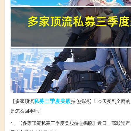
私募
三季度
美股
【多家顶流
持仓揭晓】!!!今天受到全
是怎么回事吧！
1、【多家顶流私募三季度美股持仓揭晓】近日，高毅资产、高瓴