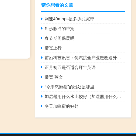
猜你想看的文章
网速40mbps是多少兆宽带
矩形脉冲的带宽
春节期间保暖吗
带宽上行
前沿科技讯息：优汽携全产业链改造升级模式整合资源直击痛点
正月初五是否适合拜年英语
带宽 英文
“今来恣游盘”的出处是哪里
加湿器用什么水比较好（加湿器用什么水）
冬天加蜂蜜的好处