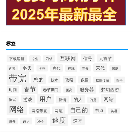
标签
互联网
信号
元宵节
下载速度
专业
习俗
宋代
冬天
唐代
在线
冬季
内容
套餐
家庭
带宽
您的
攻略
数据
技术
数据传输
新年
春节
服务器
梦幻西游
春节期间
时间
更高
用户
网站
的人
游戏
疫情
测试
的是
网络
自己的
网速
节点
网络带宽
英语
速度
速率
还不
诗人
设备