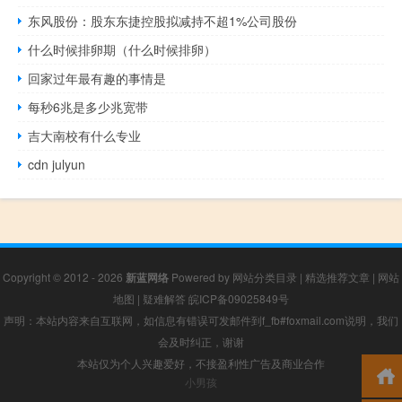
东风股份：股东东捷控股拟减持不超1%公司股份
什么时候排卵期（什么时候排卵）
回家过年最有趣的事情是
每秒6兆是多少兆宽带
吉大南校有什么专业
cdn julyun
Copyright © 2012 - 2026
新蓝网络
Powered by
网站分类目录
|
精选推荐文章
|
网站
地图
|
疑难解答
皖ICP备09025849号
声明：本站内容来自互联网，如信息有错误可发邮件到f_fb#foxmail.com说明，我们
会及时纠正，谢谢
本站仅为个人兴趣爱好，不接盈利性广告及商业合作
小男孩