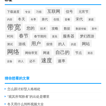
互联网
信号
元宵节
下载速度
专业
习俗
宋代
冬天
唐代
在线
冬季
内容
套餐
家庭
带宽
您的
攻略
数据
技术
数据传输
新年
春节
服务器
梦幻西游
春节期间
时间
更高
用户
网站
的人
游戏
疫情
测试
的是
网络
自己的
网速
节点
网络带宽
英语
速度
速率
还不
诗人
设备
猜你想看的文章
怎么跟讨好型人格相处
“观其所驾轶者”的出处是哪里
冬天用什么饵料视频大全