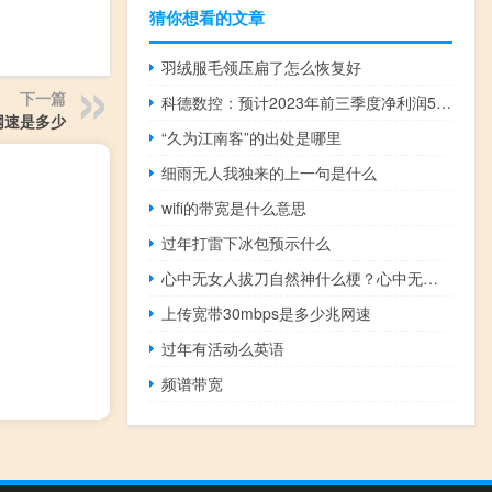
猜你想看的文章
羽绒服毛领压扁了怎么恢复好
下一篇
科德数控：预计2023年前三季度净利润5420万元至6080万元同比增加62.55%至82.34%
网速是多少
“久为江南客”的出处是哪里
细雨无人我独来的上一句是什么
wifi的带宽是什么意思
过年打雷下冰包预示什么
心中无女人拔刀自然神什么梗？心中无女人拔刀自然神是什么意思什么梗
上传宽带30mbps是多少兆网速
过年有活动么英语
频谱带宽