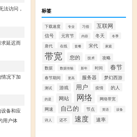
无法访问，
标签
互联网
下载速度
专业
习俗
信号
冬天
元宵节
冬季
内容
请求延迟而
宋代
唐代
在线
套餐
家庭
带宽
您的
攻略
技术
春节
数据
时间
数据传输
新年
的情况下加
服务器
梦幻西游
春节期间
更高
用户
的人
游戏
疫情
测试
网络
网站
网络带宽
的是
自己的
网速
节点
设备
的设备和应
英语
速度
速率
的用户体
还不
诗人