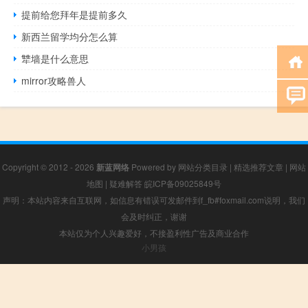
提前给您拜年是提前多久
新西兰留学均分怎么算
犨墙是什么意思
mirror攻略兽人
Copyright © 2012 - 2026
新蓝网络
Powered by
网站分类目录
|
精选推荐文章
|
网站
地图
|
疑难解答
皖ICP备09025849号
声明：本站内容来自互联网，如信息有错误可发邮件到f_fb#foxmail.com说明，我们
会及时纠正，谢谢
本站仅为个人兴趣爱好，不接盈利性广告及商业合作
小男孩