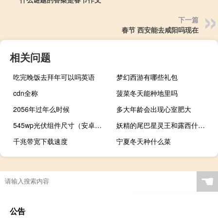
下一篇
春节 西安能去咸阳吗现在
相关问题
吃完晚饭去拜年可以吗英语
梦幻西游有哪些礼包
cdn全称
菠菜冬天能种地里吗
2056年过年么时候
多大年龄会出现心室肥大
545wp光伏组件尺寸（安卓手机可不可以刷成wp系统）
妖精的尾巴星灵王和露西什么关系为什么叫老朋友 妖精的尾巴星灵王
千兆带宽下载速度
宁夏冬天种什么菜
☚
公告