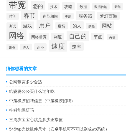
带宽
您的
攻略
数据
技术
数据传输
新年
春节
服务器
梦幻西游
春节期间
时间
更高
用户
网站
的人
游戏
疫情
测试
的是
网络
自己的
网速
节点
网络带宽
英语
速度
速率
还不
诗人
设备
猜你想看的文章
公网带宽多少合适
给婆婆公公买什么过年吃
中策橡胶招聘信息（中策橡胶招聘）
挂科能保研吗
三周岁宝宝心跳是多少正常值
545wp光伏组件尺寸（安卓手机可不可以刷成wp系统）