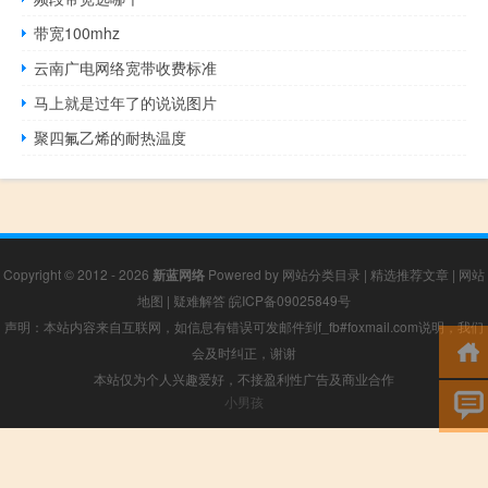
带宽100mhz
云南广电网络宽带收费标准
马上就是过年了的说说图片
聚四氟乙烯的耐热温度
Copyright © 2012 - 2026
新蓝网络
Powered by
网站分类目录
|
精选推荐文章
|
网站
地图
|
疑难解答
皖ICP备09025849号
声明：本站内容来自互联网，如信息有错误可发邮件到f_fb#foxmail.com说明，我们
会及时纠正，谢谢
本站仅为个人兴趣爱好，不接盈利性广告及商业合作
小男孩