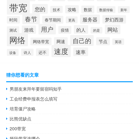
带宽
您的
攻略
数据
技术
数据传输
新年
春节
服务器
梦幻西游
春节期间
时间
更高
用户
网站
的人
游戏
疫情
测试
的是
网络
自己的
网速
节点
网络带宽
英语
速度
速率
还不
诗人
设备
猜你想看的文章
男朋友来拜年要留宿吗知乎
工会经费申报表怎么填写
培育僵尸攻略
比熊优缺点
200带宽
频段带宽选哪个