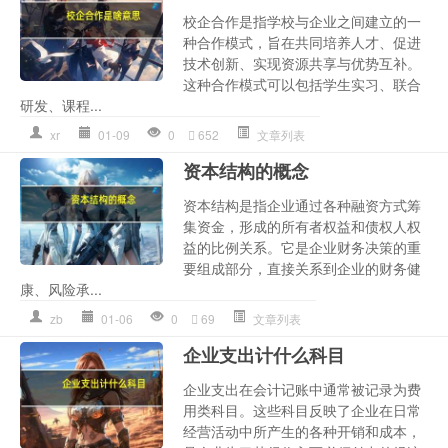
校企合作是指学校与企业之间建立的一
种合作模式，旨在共同培养人才、促进
技术创新、实现资源共享与优势互补。
这种合作模式可以包括学生实习、联合
研发、课程...
xr
01-09
0
652
文章列表
资本结构的概念
资本结构是指企业通过各种融资方式筹
集资金，形成的所有者权益和债权人权
益的比例关系。它是企业财务决策的重
要组成部分，直接关系到企业的财务健
康、风险承...
zb
01-06
0
69
文章列表
企业支出计什么科目
企业支出在会计记账中通常被记录为费
用类科目。这些科目反映了企业在日常
经营活动中所产生的各种开销和成本，