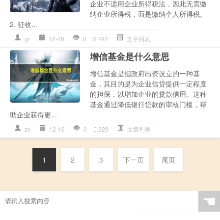
企业不适用企业所得税法，因此无需缴
纳企业所得税，而是缴纳个人所得税。
2. 征收...
gr
12-26
0
792
文章列表
增信基金是什么意思
增信基金是指政府出资设立的一种基
金，其目的是为企业信贷提供一定程度
的担保，以增加企业的贷款信用。这种
基金通过降低银行贷款的审核门槛，帮
助企业获得更...
zx
12-16
0
229
文章列表
1
2
3
下一页
尾页
☚