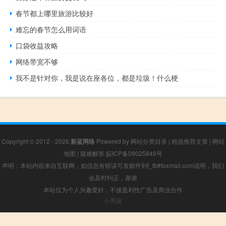
春节都上哪里旅游比较好
难忘的春节怎么用词语
口袋收益攻略
网络带宽不够
我不是针对你，我是说在座各位，都是垃圾！什么梗
Copyright © 2012 - 2026
新蓝网络
Powered by
网站分类目录
|
精选推荐文章
|
网站
地图
|
疑难解答
皖ICP备09025849号
声明：本站内容来自互联网，如信息有错误可发邮件到f_fb#foxmail.com说明，我们
会及时纠正，谢谢
本站仅为个人兴趣爱好，不接盈利性广告及商业合作
小男孩