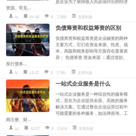
是企业为了获得收入而必须付出的经济
资源。常见...
ry
01-02
0
390
文章列表
负债筹资和权益筹资的区别
负债筹资和权益筹资是企业融资的两种
主要方式，它们在资金来源、性质、成
本、风险和税务影响等方面存在显著差
异： 负债筹资 资金来源 ：通过借款、
发行债券...
fz
12-27
0
761
文章列表
一站式企业服务是什么
一站式企业服务是一种综合性的服务模
式，旨在为企业提供全面、高效的服务
解决方案。它通过整合企业运营过程中
可能需要的各种服务，如法律咨询、工
商注册、财...
yz
12-27
0
415
文章列表