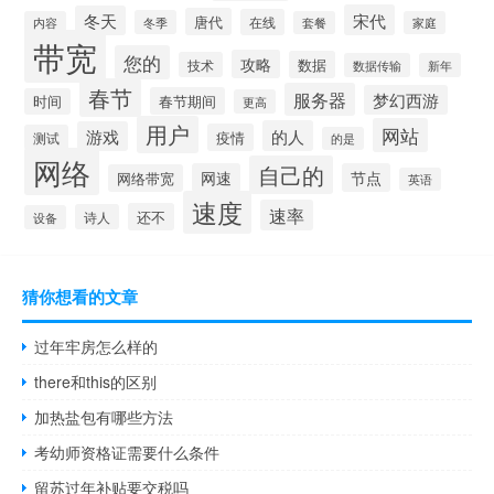
宋代
冬天
唐代
在线
冬季
内容
套餐
家庭
带宽
您的
攻略
数据
技术
数据传输
新年
春节
服务器
梦幻西游
春节期间
时间
更高
用户
网站
的人
游戏
疫情
测试
的是
网络
自己的
网速
节点
网络带宽
英语
速度
速率
还不
诗人
设备
猜你想看的文章
过年牢房怎么样的
there和this的区别
加热盐包有哪些方法
考幼师资格证需要什么条件
留苏过年补贴要交税吗