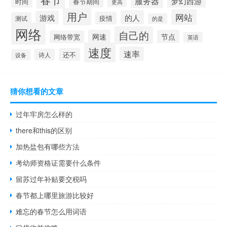
服务器
梦幻西游
春节期间
时间
更高
用户
网站
的人
游戏
疫情
测试
的是
网络
自己的
网速
节点
网络带宽
英语
速度
速率
还不
诗人
设备
猜你想看的文章
过年牢房怎么样的
there和this的区别
加热盐包有哪些方法
考幼师资格证需要什么条件
留苏过年补贴要交税吗
春节都上哪里旅游比较好
难忘的春节怎么用词语