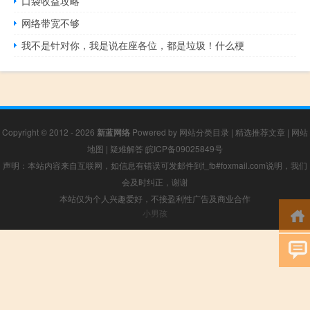
口袋收益攻略
网络带宽不够
我不是针对你，我是说在座各位，都是垃圾！什么梗
Copyright © 2012 - 2026
新蓝网络
Powered by
网站分类目录
|
精选推荐文章
|
网站
地图
|
疑难解答
皖ICP备09025849号
声明：本站内容来自互联网，如信息有错误可发邮件到f_fb#foxmail.com说明，我们
会及时纠正，谢谢
本站仅为个人兴趣爱好，不接盈利性广告及商业合作
小男孩