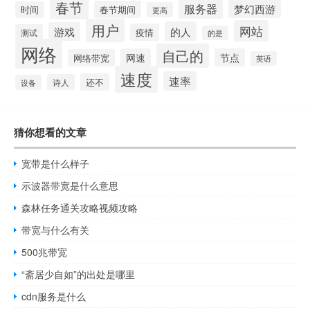
春节
服务器
梦幻西游
春节期间
时间
更高
用户
网站
的人
游戏
疫情
测试
的是
网络
自己的
网速
节点
网络带宽
英语
速度
速率
还不
诗人
设备
猜你想看的文章
宽带是什么样子
示波器带宽是什么意思
森林任务通关攻略视频攻略
带宽与什么有关
500兆带宽
“斋居少自如”的出处是哪里
cdn服务是什么