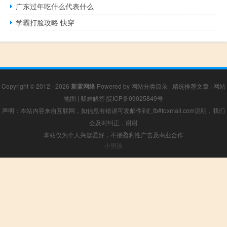
广东过年吃什么代表什么
学霸打脸攻略 快穿
Copyright © 2012 - 2026
新蓝网络
Powered by
网站分类目录
|
精选推荐文章
|
网站
地图
|
疑难解答
皖ICP备09025849号
声明：本站内容来自互联网，如信息有错误可发邮件到f_fb#foxmail.com说明，我们
会及时纠正，谢谢
本站仅为个人兴趣爱好，不接盈利性广告及商业合作
小男孩