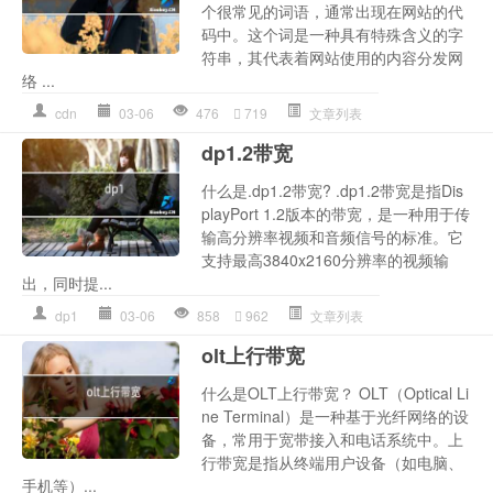
个很常见的词语，通常出现在网站的代
码中。这个词是一种具有特殊含义的字
符串，其代表着网站使用的内容分发网
络 ...
cdn
03-06
476
719
文章列表
dp1.2带宽
什么是.dp1.2带宽? .dp1.2带宽是指Dis
playPort 1.2版本的带宽，是一种用于传
输高分辨率视频和音频信号的标准。它
支持最高3840x2160分辨率的视频输
出，同时提...
dp1
03-06
858
962
文章列表
olt上行带宽
什么是OLT上行带宽？ OLT（Optical Li
ne Terminal）是一种基于光纤网络的设
备，常用于宽带接入和电话系统中。上
行带宽是指从终端用户设备（如电脑、
手机等）...