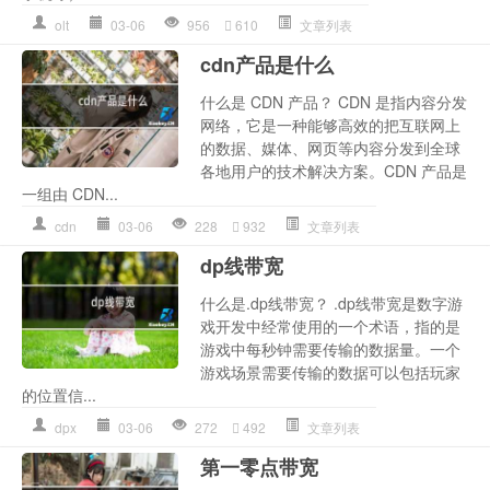
olt
03-06
956
610
文章列表
cdn产品是什么
什么是 CDN 产品？ CDN 是指内容分发
网络，它是一种能够高效的把互联网上
的数据、媒体、网页等内容分发到全球
各地用户的技术解决方案。CDN 产品是
一组由 CDN...
cdn
03-06
228
932
文章列表
dp线带宽
什么是.dp线带宽？ .dp线带宽是数字游
戏开发中经常使用的一个术语，指的是
游戏中每秒钟需要传输的数据量。一个
游戏场景需要传输的数据可以包括玩家
的位置信...
dpx
03-06
272
492
文章列表
第一零点带宽