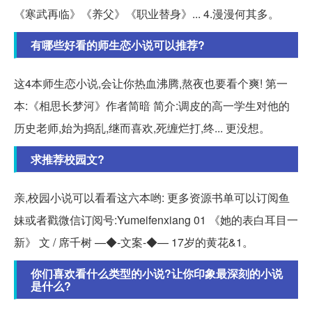
《寒武再临》《养父》《职业替身》... 4.漫漫何其多。
有哪些好看的师生恋小说可以推荐?
这4本师生恋小说,会让你热血沸腾,熬夜也要看个爽! 第一
本:《相思长梦河》作者简暗 简介:调皮的高一学生对他的
历史老师,始为捣乱,继而喜欢,死缠烂打,终... 更没想。
求推荐校园文?
亲,校园小说可以看看这六本哟: 更多资源书单可以订阅鱼
妹或者戳微信订阅号:Yumeifenxiang 01 《她的表白耳目一
新》 文 / 席千树 —◆-文案-◆— 17岁的黄花&1。
你们喜欢看什么类型的小说?让你印象最深刻的小说
是什么?