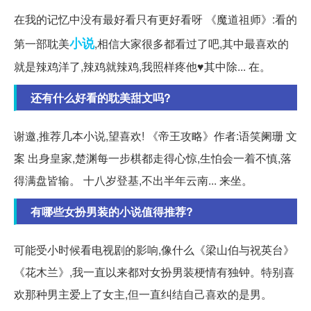
在我的记忆中没有最好看只有更好看呀 《魔道祖师》:看的
小说
第一部耽美
,相信大家很多都看过了吧,其中最喜欢的
就是辣鸡洋了,辣鸡就辣鸡,我照样疼他♥其中除... 在。
还有什么好看的耽美甜文吗?
谢邀,推荐几本小说,望喜欢! 《帝王攻略》作者:语笑阑珊 文
案 出身皇家,楚渊每一步棋都走得心惊,生怕会一着不慎,落
得满盘皆输。 十八岁登基,不出半年云南... 来坐。
有哪些女扮男装的小说值得推荐?
可能受小时候看电视剧的影响,像什么《梁山伯与祝英台》
《花木兰》,我一直以来都对女扮男装梗情有独钟。特别喜
欢那种男主爱上了女主,但一直纠结自己喜欢的是男。