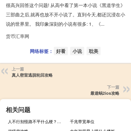
很高兴回答这个问题! 从高中看了第一本小说《黑道学生》
三部曲之后,就再也放不开小说了。直到今天,都还沉浸在小
说的世界里。 我印象深刻的小说有很多: 1、《...
货币汇率网
网络标签：
好看
小说
耽美
上一篇
真人密室逃脱轮回攻略
下一篇
最逵蜗2ios攻略
相关问题
人不行别怪路不平什么梗？人不行别怪路不平是什么意思什么梗
千兆带宽单位
超级空攻略
大年初四早上喝什么稀饭