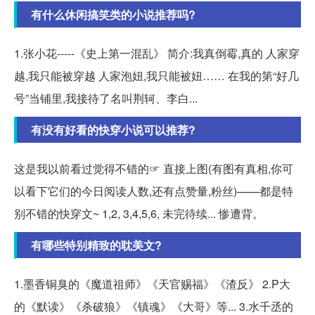
有什么休闲搞笑类的小说推荐吗?
1.张小花-----《史上第一混乱》 简介:我真倒霉,真的 人家穿
越,我只能被穿越 人家泡妞,我只能被妞…… 在我的第“好几
号”当铺里,我接待了名叫荆轲、李白...
有没有好看的快穿小说可以推荐?
这是我以前看过觉得不错的☞ 直接上图(有图有真相,你可
以看下它们的今日阅读人数,还有点赞量,粉丝)——都是特
别不错的快穿文~ 1,2, 3,4,5,6, 未完待续... 惨遭背。
有哪些特别精致的耽美文?
1.墨香铜臭的《魔道祖师》《天官赐福》《渣反》 2.P大
的《默读》《杀破狼》《镇魂》《大哥》等... 3.水千丞的