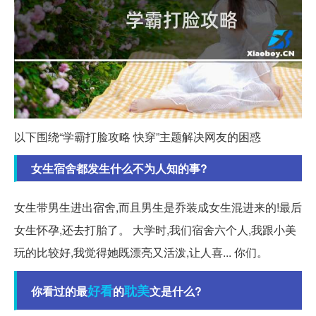
以下围绕“学霸打脸攻略 快穿”主题解决网友的困惑
女生宿舍都发生什么不为人知的事?
女生带男生进出宿舍,而且男生是乔装成女生混进来的!最后
女生怀孕,还去打胎了。 大学时,我们宿舍六个人,我跟小美
玩的比较好,我觉得她既漂亮又活泼,让人喜... 你们。
好看
耽美
你看过的最
的
文是什么?