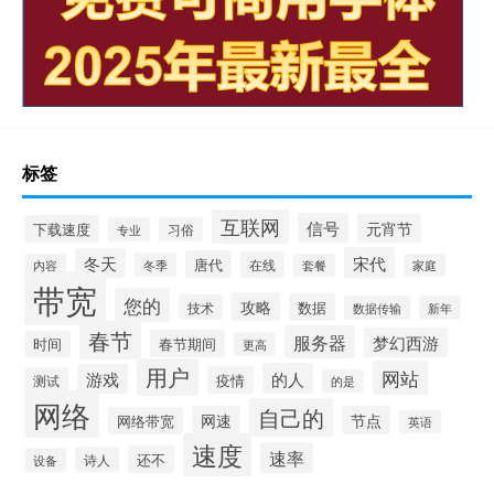
标签
互联网
信号
元宵节
下载速度
专业
习俗
宋代
冬天
唐代
在线
冬季
内容
套餐
家庭
带宽
您的
攻略
数据
技术
数据传输
新年
春节
服务器
梦幻西游
春节期间
时间
更高
用户
网站
的人
游戏
疫情
测试
的是
网络
自己的
网速
节点
网络带宽
英语
速度
速率
还不
诗人
设备