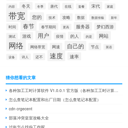
宋代
冬天
唐代
在线
冬季
内容
套餐
家庭
带宽
您的
攻略
数据
技术
数据传输
新年
春节
服务器
梦幻西游
春节期间
时间
更高
用户
网站
的人
游戏
疫情
测试
的是
网络
自己的
网速
节点
网络带宽
英语
速度
速率
还不
诗人
设备
猜你想看的文章
各种加工工时计算软件 V1.0.0.1 官方版（各种加工工时计算软件 V1.0.0.1 官方版功能简介）
怎么查笔记本配置和出厂日期（怎么查笔记本配置）
cdn crgecent
部落冲突皇室攻略大全
过年怎么找份工作呢