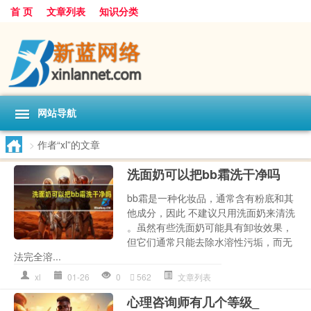
首 页
文章列表
知识分类
网站导航
>
作者“xl”的文章
洗面奶可以把bb霜洗干净吗
bb霜是一种化妆品，通常含有粉底和其
他成分，因此 不建议只用洗面奶来清洗
。虽然有些洗面奶可能具有卸妆效果，
但它们通常只能去除水溶性污垢，而无
法完全溶...
xl
01-26
0
562
文章列表
心理咨询师有几个等级_