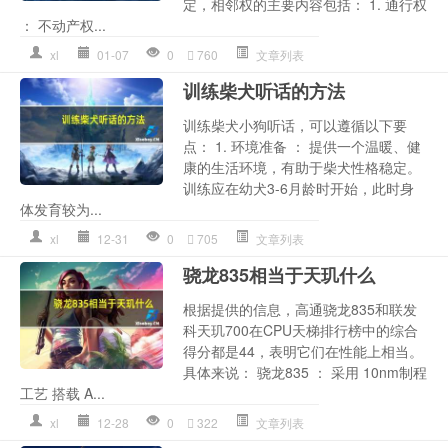
定，相邻权的主要内容包括： 1. 通行权
： 不动产权...
xl
01-07
0
760
文章列表
训练柴犬听话的方法
训练柴犬小狗听话，可以遵循以下要
点： 1. 环境准备 ： 提供一个温暖、健
康的生活环境，有助于柴犬性格稳定。
训练应在幼犬3-6月龄时开始，此时身
体发育较为...
xl
12-31
0
705
文章列表
骁龙835相当于天玑什么
根据提供的信息，高通骁龙835和联发
科天玑700在CPU天梯排行榜中的综合
得分都是44，表明它们在性能上相当。
具体来说： 骁龙835 ： 采用 10nm制程
工艺 搭载 A...
xl
12-28
0
322
文章列表