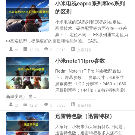
小米电视eapro系列和es系列
的区别
小米电视的EA系列和ES系列在定位、
画质技术、硬件配置等方面存在一些差
异： 1. 定位不同 ： ES系列通常定位为
中高端机型，提供更好的画质和性能体验。 EA系...
xl
12-26
0
218
文章列表
小米note11tpro参数
Redmi Note 11T Pro 的参数配置如
下： 屏幕参数 ： 屏幕尺寸：6.6英寸
屏幕类型：LCD 分辨率：2460 x 1080
屏幕刷新率：144Hz（支持7档智能刷
新率变速） 屏...
xl
12-24
0
630
文章列表
迅雷特色版（迅雷特权）
大家好，小杨来为大家解答以上问题，
迅雷特色版，迅雷特权很多人还不知