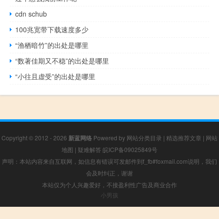
cdn schub
100兆宽带下载速度多少
“渔栖暗竹”的出处是哪里
“数著佳期又不稳”的出处是哪里
“小往且虚受”的出处是哪里
Copyright © 2012 - 2026
新蓝网络
Powered by
网站分类目录
|
精选推荐文章
|
网站
地图
|
疑难解答
皖ICP备09025849号
声明：本站内容来自互联网，如信息有错误可发邮件到f_fb#foxmail.com说明，我们
会及时纠正，谢谢
本站仅为个人兴趣爱好，不接盈利性广告及商业合作
小男孩