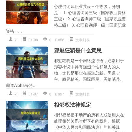
心理咨询师职业共设三个等级，分别
是： 1. 心理咨询师三级（国家职业资格
三级） 2. 心理咨询师二级（国家职业资
格二级） 3. 心理咨询师一级（国家职业
资格一...
xl
01-08
0
858
文章列表
邪魅狂狷是什么意思
邪魅狂狷是一个网络流行语，通常用于
形容小说中具有强烈个性和魅力的人
物，尤其是那些在霸道总裁、黑道少
主、商界精英、国际巨星、黑暗哨兵、
霸道Alpha等角...
xl
01-07
0
997
文章列表
相邻权法律规定
相邻权是指不动产的所有人或使用人在
处理相邻关系时所享有的权利。根据
《中华人民共和国民法典》的相关规