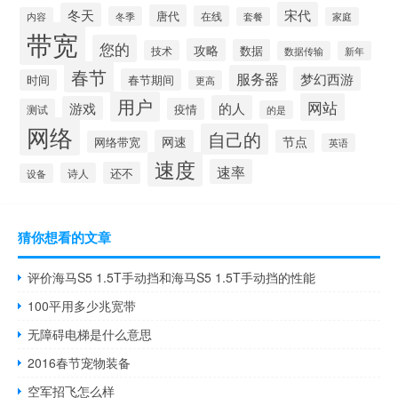
宋代
冬天
唐代
在线
冬季
内容
套餐
家庭
带宽
您的
攻略
数据
技术
数据传输
新年
春节
服务器
梦幻西游
春节期间
时间
更高
用户
网站
的人
游戏
疫情
测试
的是
网络
自己的
网速
节点
网络带宽
英语
速度
速率
还不
诗人
设备
猜你想看的文章
评价海马S5 1.5T手动挡和海马S5 1.5T手动挡的性能
100平用多少兆宽带
无障碍电梯是什么意思
2016春节宠物装备
空军招飞怎么样