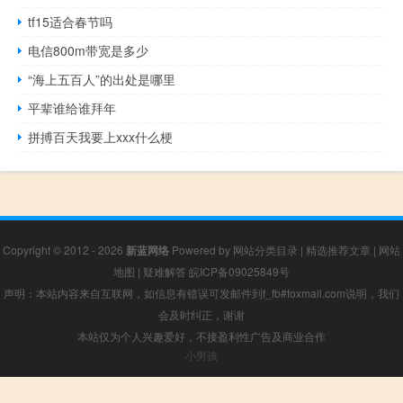
tf15适合春节吗
电信800m带宽是多少
“海上五百人”的出处是哪里
平辈谁给谁拜年
拼搏百天我要上xxx什么梗
Copyright © 2012 - 2026
新蓝网络
Powered by
网站分类目录
|
精选推荐文章
|
网站
地图
|
疑难解答
皖ICP备09025849号
声明：本站内容来自互联网，如信息有错误可发邮件到f_fb#foxmail.com说明，我们
会及时纠正，谢谢
本站仅为个人兴趣爱好，不接盈利性广告及商业合作
小男孩