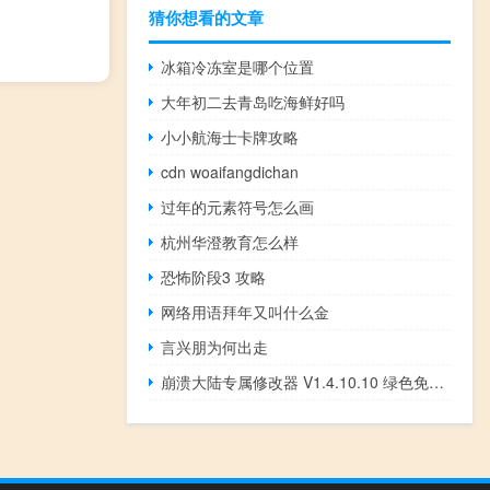
猜你想看的文章
冰箱冷冻室是哪个位置
大年初二去青岛吃海鲜好吗
小小航海士卡牌攻略
cdn woaifangdichan
过年的元素符号怎么画
杭州华澄教育怎么样
恐怖阶段3 攻略
网络用语拜年又叫什么金
言兴朋为何出走
崩溃大陆专属修改器 V1.4.10.10 绿色免费版（崩溃大陆专属修改器 V1.4.10.10 绿色免费版功能简介）