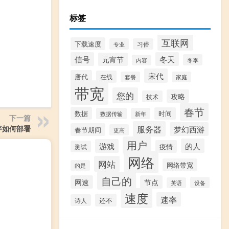
标签
互联网
下载速度
专业
习俗
信号
冬天
元宵节
冬季
内容
宋代
唐代
在线
套餐
家庭
带宽
您的
攻略
技术
春节
数据
时间
数据传输
新年
下一篇
服务器
序如何部署
梦幻西游
春节期间
更高
用户
的人
游戏
疫情
测试
网络
网站
网络带宽
的是
自己的
网速
节点
设备
英语
速度
速率
还不
诗人