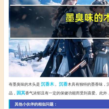
沉香木
沉香
有墨臭味的木头是
。
木具有独特的墨香味，
因其
品，
香气浓郁且有一定的保健功能而受到喜爱。此外
其他小伙伴的相似问题：