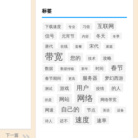
标签
互联网
下载速度
专业
习俗
信号
冬天
元宵节
冬季
内容
宋代
唐代
在线
套餐
家庭
带宽
您的
攻略
技术
春节
数据
时间
数据传输
新年
服务器
梦幻西游
春节期间
更高
用户
的人
游戏
疫情
测试
网络
网站
网络带宽
的是
自己的
网速
节点
设备
英语
速度
速率
还不
诗人
下一篇