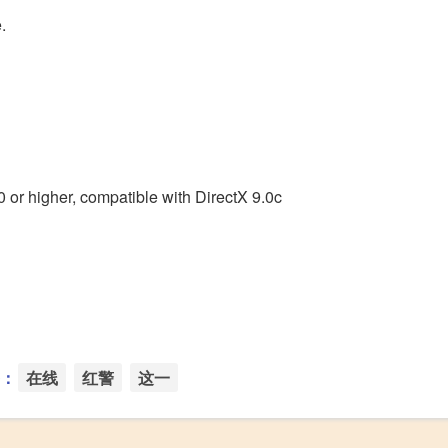
.
r higher, compatible with DirectX 9.0c
：
在线
红警
这一