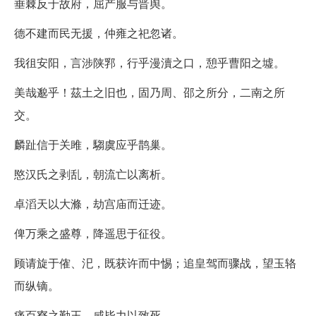
垂棘反于故府，屈产服与晋舆。
德不建而民无援，仲雍之祀忽诸。
我徂安阳，言涉陕郛，行乎漫瀆之口，憩乎曹阳之墟。
美哉邈乎！茲土之旧也，固乃周、邵之所分，二南之所
交。
麟趾信于关雎，騶虞应乎鹊巢。
愍汉氏之剥乱，朝流亡以离析。
卓滔天以大滌，劫宫庙而迁迹。
俾万乘之盛尊，降遥思于征役。
顾请旋于傕、汜，既获许而中惕；追皇驾而骤战，望玉辂
而纵镝。
痛百寮之勤王，咸毕力以致死。