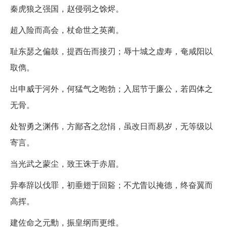
秦虎狼之强国，赵侵弱之馀烬。
超入险而高会，杖命世之英蔺。
耻东瑟之偏鼓，提西缶而接刃；辱十城之虚寿，奄咸阳以
取儁。
出申威于河外，何猛气之咆勃；入屈节于廉公，若四体之
无骨。
处智勇之渊伟，方鄙吝之忿悁，虽改日而易岁，无等级以
寄言。
当光武之蒙尘，致王诛于赤眉。
异奉辞以伐罪，初垂翅于回谿；不尤眚以掩德，终奋翼而
高挥。
建佐命之元勳，振皇纲而更维。