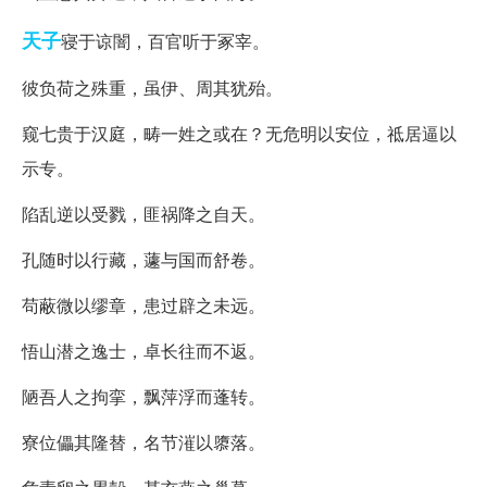
天子
寝于谅闇，百官听于冢宰。
彼负荷之殊重，虽伊、周其犹殆。
窥七贵于汉庭，畴一姓之或在？无危明以安位，祗居逼以
示专。
陷乱逆以受戮，匪祸降之自天。
孔随时以行藏，蘧与国而舒卷。
苟蔽微以缪章，患过辟之未远。
悟山潜之逸士，卓长往而不返。
陋吾人之拘挛，飘萍浮而蓬转。
寮位儡其隆替，名节漼以隳落。