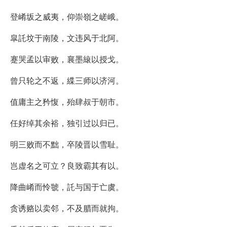
登崤坂之威夷，仰崇嶺之嵯峨。
皐託坟于南陵，文违风于北阿。
蹇哭孟以审败，襄墨縗以授戈。
曾只轮之不返，緤三师以济河。
值庸主之矜愎，殆肆叔于朝市。
任好绰其余裕，独引过以归已。
明三败而不黜，卒陵晋以雪耻。
岂虚名之可立？良致霸其有以。
降曲崤而怜虢，託与国于亡虞。
贪诱赂以卖邻，不及腊而就拘。