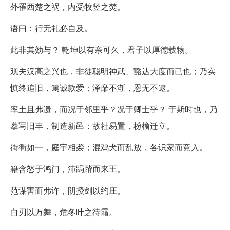
外罹西楚之祸，内受牧竖之焚。
语曰：行无礼必自及。
此非其効与？ 乾坤以有亲可久，君子以厚德载物。
观夫汉高之兴也，非徒聪明神武、豁达大度而已也；乃实
慎终追旧，篤诚款爱；泽靡不渐，恩无不逮。
率土且弗遗，而况于邻里乎？况于卿士乎？ 于斯时也，乃
摹写旧丰，制造新邑；故社易置，枌榆迁立。
街衢如一，庭宇相袭；混鸡犬而乱放，各识家而竞入。
籍含怒于鸿门，沛跼蹐而来王。
范谋害而弗许，阴授剑以约庄。
白刃以万舞，危冬叶之待霜。