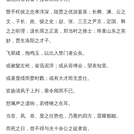
暨乎秺侯之忠孝淳深，陆贾之优游宴喜；长卿、渊、云之
文，子长、政、骏之史；赵、张、三王之尹京，定国、释
之之听理；汲长孺之正直，郑当时之推士；终童山东之英
妙，贾生洛阳之才子。
飞翠緌，拖鸣玉，以出入禁门者众矣。
或被髮左袵，奋迅泥滓；或从容傅会，望表知里。
或著显绩而婴时戮；或有大才而无贵仕。
皆扬清风于上列，垂令闻而不已。
想珮声之遗响，若铿锵之在耳。
当音、凤、恭、显之任势也，乃熏灼四方，震耀都鄙。
而死之日，曾不得与夫十余公之徒隶齿。