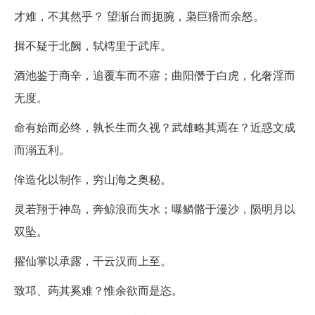
才难，不其然乎？ 望渐台而扼腕，枭巨猾而余怒。
揖不疑于北阙，轼樗里于武库。
酒池鉴于商辛，追覆车而不寤；曲阳僭于白虎，化奢淫而
无度。
命有始而必终，孰长生而久视？武雄略其焉在？近惑文成
而溺五利。
侔造化以制作，穷山海之奥秘。
灵若翔于神岛，奔鲸浪而失水；曝鳞骼于漫沙，陨明月以
双坠。
擢仙掌以承露，干云汉而上至。
致邛、蒟其奚难？惟余欲而是恣。