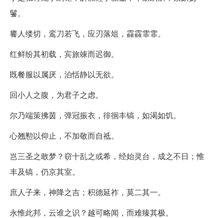
鬐。
饔人缕切，鸾刀若飞，应刃落俎，靃靃霏霏。
红鲜纷其初载，宾旅竦而迟御。
既餐服以属厌，泊恬静以无欲。
回小人之腹，为君子之虑。
尔乃端策拂茵，弹冠振衣，徘徊丰镐，如渴如饥。
心翘懃以仰止，不加敬而自祗。
岂三圣之敢梦？窃十乱之或希，经始灵台，成之不日；惟
丰及镐，仍京其室。
庶人子来，神降之吉；积德延祚，莫二其一。
永惟此邦，云谁之识？越可略闻，而难臻其极。