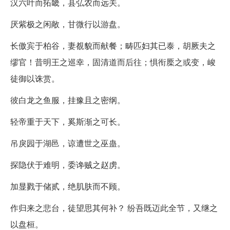
汉六叶而拓畿，县弘农而远关。
厌紫极之闲敞，甘微行以游盘。
长傲宾于柏谷，妻覩貌而献餐；畴匹妇其已泰，胡厥夫之
缪官！昔明王之巡幸，固清道而后往；惧衔橜之或变，峻
徒御以诛赏。
彼白龙之鱼服，挂豫且之密纲。
轻帝重于天下，奚斯渐之可长。
吊戾园于湖邑，谅遭世之巫蛊。
探隐伏于难明，委谗贼之赵虏。
加显戮于储贰，绝肌肤而不顾。
作归来之悲台，徒望思其何补？ 纷吾既迈此全节，又继之
以盘桓。