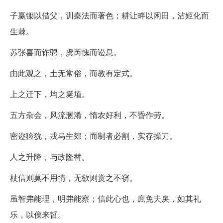
子赢锄以借父，训秦法而著色；耕让畔以闲田，沾姬化而
生棘。
苏张喜而诈骋，虞芮愧而讼息。
由此观之，土无常俗，而教有定式。
上之迁下，均之埏埴。
五方杂会，风流溷淆，惰农好利，不昏作劳。
密迩猃狁，戎马生郊；而制者必割，实存操刀。
人之升降，与政隆替。
杖信则莫不用情，无欲则赏之不窃。
虽智弗能理，明弗能察；信此心也，庶免夫戾，如其礼
乐，以俟来哲。