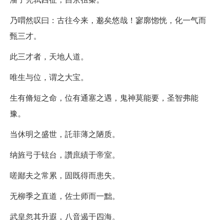
乃喟然叹曰：古往今来，邈矣悠哉！寥廓惚恍，化一气而
甄三才。
此三才者，天地人道。
唯生与位，谓之大宝。
生有脩短之命，位有通塞之遇，鬼神莫能要，圣智弗能
豫。
当休明之盛世，託菲薄之陋质。
纳旌弓于铉台，讚庶績于帝室。
嗟鄙夫之常累，固既得而患失。
无柳季之直道，佐士师而一黜。
武皇忽其升遐，八音遏于四海。