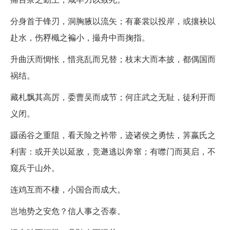
分身首于锋刃，洞胸腋以流矢；有褰裳以投岸，或攘袂以
赴水，伤稃檝之褊小，撮舟中而掬指。
升曲沃而惆怅，惜兆乱而兄替；枝末大而本披，都偶国而
祸结。
藏札飘其高厉，委曹吴而成节；何庄武之无耻，徒利开而
义闭。
蹑函谷之重阻，看天险之衿带，迹诸侯之勇怯，筭嬴氏之
利害：或开关以延敌，竞遯逃以奔窜；有噤门而莫启，不
窥兵于山外。
连鸡互而不棲，小国合而成大。
岂地势之安危？信人事之否泰。