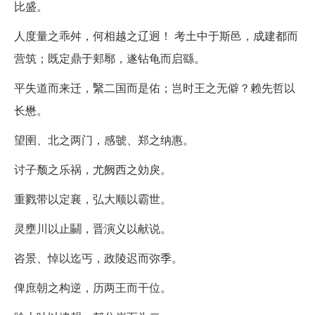
比盛。
人度量之乖舛，何相越之辽迥！ 考土中于斯邑，成建都而
营筑；既定鼎于郏鄏，遂钻龟而启繇。
平失道而来迁，繄二国而是佑；岂时王之无僻？赖先哲以
长懋。
望圉、北之两门，感虢、郑之纳惠。
讨子颓之乐祸，尤阙西之効戾。
重戮带以定襄，弘大顺以霸世。
灵壅川以止鬭，晋演义以献说。
咨景、悼以迄丐，政陵迟而弥季。
俾庶朝之构逆，历两王而干位。