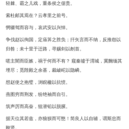
轻棘、霸之儿戏，重条侯之倨贵。
索杜邮其焉在？云孝里之前号。
惘辍驾而容与，哀武安以兴悼。
争伐赵以徇国，定庙筭之胜负；扞矢言而不纳，反推怨以
归咎；未十里于迁路，寻赐剑以刎首。
嗟主闇而臣嫉，祸于何而不有？ 窥秦墟于渭城，冀阙缅其
堙尽；觅陛殿之余基，裁岥岮以隐嶙。
想赵使之抱璧，浏睨楹以抗愤。
燕图穷而荆发，纷绝袖而自引。
筑声厉而高奋，狙潜铅以脱臏。
据天位其若兹，亦狼狈而可愍！简良人以自辅，谓斯忠而
鞅贤。