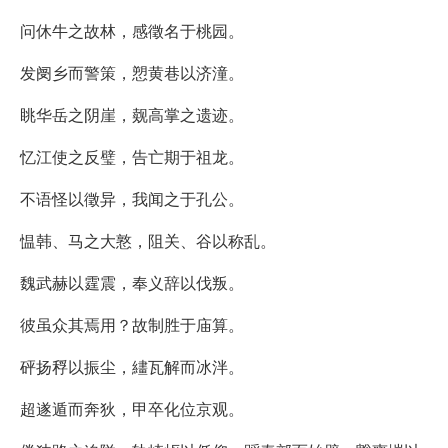
问休牛之故林，感徵名于桃园。
发阌乡而警策，愬黄巷以济潼。
眺华岳之阴崖，觌高掌之遗迹。
忆江使之反璧，告亡期于祖龙。
不语怪以徵异，我闻之于孔公。
愠韩、马之大憝，阻关、谷以称乱。
魏武赫以霆震，奉义辞以伐叛。
彼虽众其焉用？故制胜于庙算。
砰扬稃以振尘，繣瓦解而冰泮。
超遂遁而奔狄，甲卒化位京观。