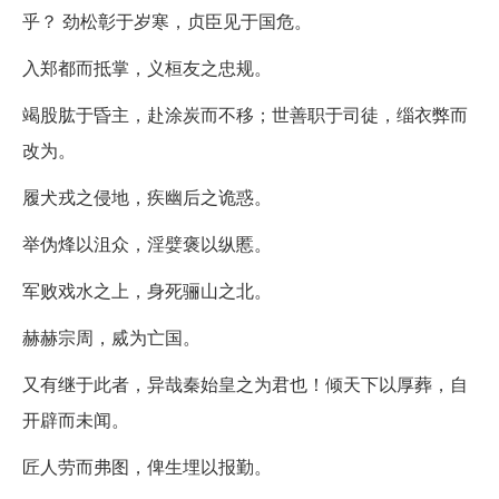
乎？ 劲松彰于岁寒，贞臣见于国危。
入郑都而抵掌，义桓友之忠规。
竭股肱于昏主，赴涂炭而不移；世善职于司徒，缁衣弊而
改为。
履犬戎之侵地，疾幽后之诡惑。
举伪烽以沮众，淫嬖褒以纵慝。
军败戏水之上，身死骊山之北。
赫赫宗周，烕为亡国。
又有继于此者，异哉秦始皇之为君也！倾天下以厚葬，自
开辟而未闻。
匠人劳而弗图，俾生埋以报勤。