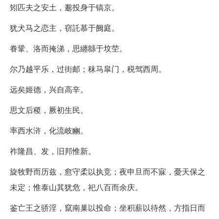
矧匹夫之安土，邈投身于镐京。
犹犬马之恋主，窃託慕于阙庭。
眷鞏、洛而掩涕，思纏緜于坟茔。
尔乃越平乐，过街邮；秣马皐门，税驾西周。
远矣姬德，兴自高辛。
思文后稷，厥初生民。
率西水浒，化流岐豳。
祚隆昌、发，旧邦惟新。
旋牧野而历兹，愈守柔以执竞；夜申旦而不寐，憂天保之
未定；惟泰山其犹危，祀八百而余庆。
鉴亡王之骄淫，竄南巢以投命；坐积薪以待然，方指日而