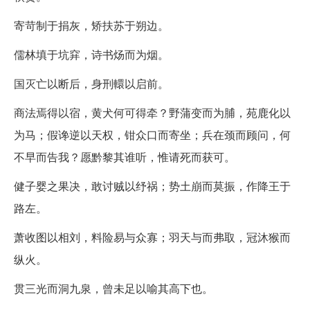
寄苛制于捐灰，矫扶苏于朔边。
儒林填于坑穽，诗书炀而为烟。
国灭亡以断后，身刑轘以启前。
商法焉得以宿，黄犬何可得牵？野蒲变而为脯，苑鹿化以
为马；假谗逆以天权，钳众口而寄坐；兵在颈而顾问，何
不早而告我？愿黔黎其谁听，惟请死而获可。
健子婴之果决，敢讨贼以纾祸；势土崩而莫振，作降王于
路左。
萧收图以相刘，料险易与众寡；羽天与而弗取，冠沐猴而
纵火。
贯三光而洞九泉，曾未足以喻其高下也。