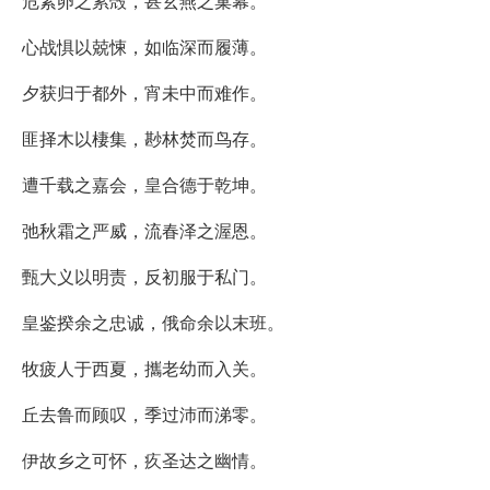
危素卵之累殻，甚玄燕之巢幕。
心战惧以兢悚，如临深而履薄。
夕获归于都外，宵未中而难作。
匪择木以棲集，尠林焚而鸟存。
遭千载之嘉会，皇合德于乾坤。
弛秋霜之严威，流春泽之渥恩。
甄大义以明责，反初服于私门。
皇鉴揆余之忠诚，俄命余以末班。
牧疲人于西夏，攜老幼而入关。
丘去鲁而顾叹，季过沛而涕零。
伊故乡之可怀，疚圣达之幽情。