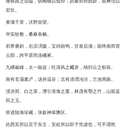
倦狭路之迫隘，轨崎岖以低仰；蹈秦郊而始辟，豁爽塏以
宏壮。
黄壤千里，沃野弥望。
华实纷敷，桑麻条畅。
邪界褒斜，右滨汧陇，宝鸡前鸣，甘泉后涌；面终南而背
云阳，跨平原而连嶓冢。
九嵕嶻嵲，太一巃嵸；吐清风之飂戾，纳归云之郁蓊。
南有玄灞素浐，汤井温谷；北有清渭浊泾，兰池周曲。
浸決郑、白之渠，漕引淮海之粟，林茂有鄠之竹，山挺蓝
田之玉。
班述陆海珍藏，张叙神皐隩区。
此西宾所以言于东主，安处所以听于凭虚也，可不谓然