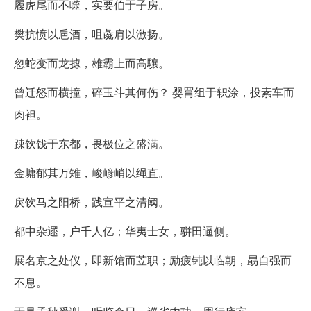
履虎尾而不噬，实要伯于子房。
樊抗愤以巵酒，咀彘肩以激扬。
忽蛇变而龙摅，雄霸上而高驤。
曾迁怒而横撞，碎玉斗其何伤？ 婴罥组于轵涂，投素车而
肉袒。
踈饮饯于东都，畏极位之盛满。
金墉郁其万雉，峻嵃峭以绳直。
戾饮马之阳桥，践宣平之清阈。
都中杂遝，户千人亿；华夷士女，骈田逼侧。
展名京之处仪，即新馆而苙职；励疲钝以临朝，勗自强而
不息。