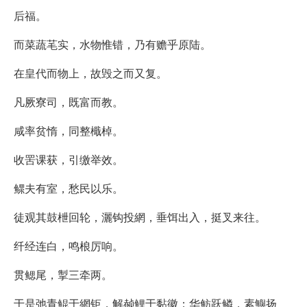
后福。
而菜蔬芼实，水物惟错，乃有赡乎原陆。
在皇代而物上，故毁之而又复。
凡厥寮司，既富而教。
咸率贫惰，同整檝棹。
收罟课获，引缴举效。
鳏夫有室，愁民以乐。
徒观其鼓枻回轮，灑钩投網，垂饵出入，挺叉来往。
纤经连白，鸣桹厉响。
贯鳃尾，掣三牵两。
于是弛青鲲于網钜，解赪鲤于黏徽；华鲂跃鳞，素鱮扬