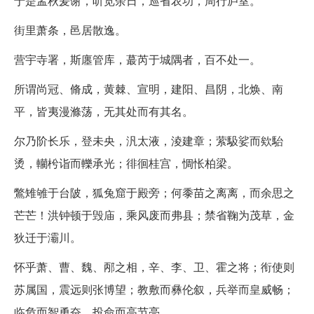
于是孟秋爰谢，听览余日，巡省农功，周行庐室。
街里萧条，邑居散逸。
营宇寺署，斯廛管库，蕞芮于城隅者，百不处一。
所谓尚冠、脩成，黄棘、宣明，建阳、昌阴，北焕、南
平，皆夷漫滌荡，无其处而有其名。
尔乃阶长乐，登未央，汎太液，淩建章；萦馺娑而欸駘
烫，轥枍诣而轢承光；徘徊桂宫，惆怅柏梁。
鷩雉雊于台陂，狐兔窟于殿旁；何黍苗之离离，而余思之
芒芒！洪钟顿于毁庙，乘风废而弗县；禁省鞠为茂草，金
狄迁于灞川。
怀乎萧、曹、魏、邴之相，辛、李、卫、霍之将；衔使则
苏属国，震远则张博望；教敷而彝伦叙，兵举而皇威畅；
临危而智勇奋，投命而高节亮。