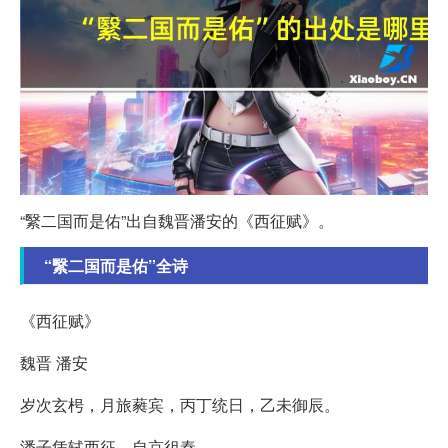
“繄二国而是佑”出自魏晋潘安的《西征赋》。
“繄二国而是佑”全诗
《西征赋》
魏晋 潘安
岁次玄枵，月旅蕤宾，丙丁统日，乙未御辰。
潘子凭轼西征，自京徂秦。