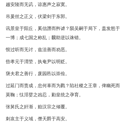
越安陵而无讥，谅惠声之寂寞。
吊爰丝之正义，伏梁剑于东郭。
讯景皇于阳丘，奚信譖而矜谑？陨吴嗣于局下，盖发怒于
一博；成七国之称乱；飜助逆以诛错。
恨过听而无讨，兹沮善而劝恶。
呰孝元于渭茔，执奄尹以明贬。
襃夫君之善行，废园邑以崇俭。
过延门而责成，忠何辜而为戮？陷社稷之王章，俾幽死而
莫鞠；忲淫嬖之凶忍，勦皇统之孕育。
张舅氏之奸渐，贻汉宗之倾覆。
刺哀主于义域，僭天爵于高安。