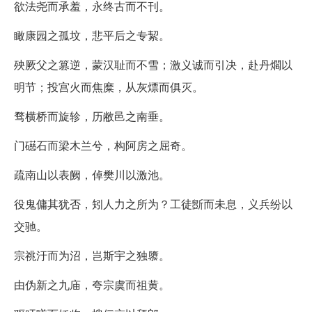
欲法尧而承羞，永终古而不刊。
瞰康园之孤坟，悲平后之专絜。
殃厥父之篡逆，蒙汉耻而不雪；激义诚而引决，赴丹爓以
明节；投宫火而焦糜，从灰熛而俱灭。
骛横桥而旋轸，历敝邑之南垂。
门礠石而梁木兰兮，构阿房之屈奇。
疏南山以表阙，倬樊川以激池。
役鬼傭其犹否，矧人力之所为？工徒斵而未息，义兵纷以
交驰。
宗祧汙而为沼，岂斯宇之独隳。
由伪新之九庙，夸宗虞而祖黄。