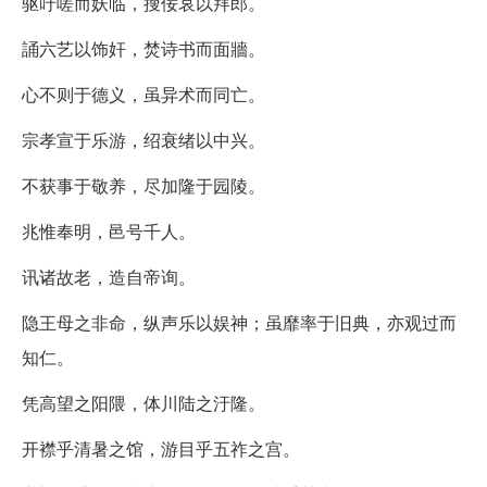
驱吁嗟而妖临，搜佞哀以拜郎。
誦六艺以饰奸，焚诗书而面牆。
心不则于德义，虽异术而同亡。
宗孝宣于乐游，绍衰绪以中兴。
不获事于敬养，尽加隆于园陵。
兆惟奉明，邑号千人。
讯诸故老，造自帝询。
隐王母之非命，纵声乐以娱神；虽靡率于旧典，亦观过而
知仁。
凭高望之阳隈，体川陆之汙隆。
开襟乎清暑之馆，游目乎五祚之宫。