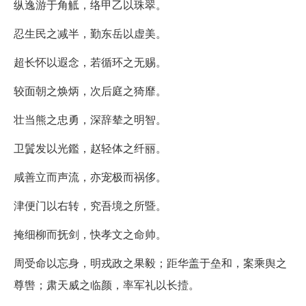
纵逸游于角觝，络甲乙以珠翠。
忍生民之减半，勤东岳以虚美。
超长怀以遐念，若循环之无赐。
较面朝之焕炳，次后庭之猗靡。
壮当熊之忠勇，深辞辇之明智。
卫鬒发以光鑑，赵轻体之纤丽。
咸善立而声流，亦宠极而祸侈。
津便门以右转，究吾境之所暨。
掩细柳而抚剑，快孝文之命帅。
周受命以忘身，明戎政之果毅；距华盖于垒和，案乘舆之
尊辔；肃天威之临颜，率军礼以长撎。