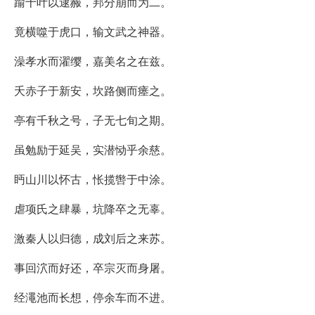
踰十叶以逮赧，邦分崩而为二。
竟横噬于虎口，输文武之神器。
澡孝水而濯缨，嘉美名之在兹。
夭赤子于新安，坎路侧而瘗之。
亭有千秋之号，子无七旬之期。
虽勉励于延吴，实潜恸乎余慈。
眄山川以怀古，怅揽辔于中涂。
虐项氏之肆暴，坑降卒之无辜。
激秦人以归德，成刘后之来苏。
事回泬而好还，卒宗灭而身屠。
经澠池而长想，停余车而不进。