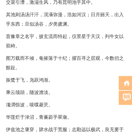
交渠引漕，激湍生风，乃有昆明池乎其中。
其池则汤汤汗汗，滉瀁弥漫，浩如河汉；日月丽天，出入
乎东西；旦似汤谷，夕类虞渊。
昔豫章之名宇，披玄流而特起，仪景星于天汉，列牛女以
双峙。
图万载而不倾，奄摧落于十纪；擢百寻之层观，今数仞之
餘趾。
振鹭于飞，凫跃鸿渐。
乘云颉頏，随波澹淡。
瀺灂惊波，唼喋菱芡。
华莲烂于渌沼，青蕃蔚乎翠潋。
伊兹池之肇穿，肄水战于荒服；志勤远以极武，良无要于