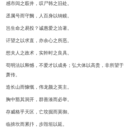
感市闾之菆井，叹尸韩之旧处。
丞属号而守阙，人百身以纳赎。
岂生命之易投？诚惠爱之洽著。
讦望之以求直，亦余心之所恶。
想夫人之政术，实幹时之良具。
苟明法以释憾，不爱才以成务；弘大体以高贵，非所望于
萧传。
造长山而慷慨，伟龙颜之英主。
胸中豁其洞开，群善湊而必举。
存威格乎天区，亡坟掘而莫御。
临揜坎而累抃，步毁垣以延。