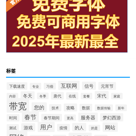
标签
互联网
信号
元宵节
下载速度
专业
习俗
宋代
冬天
唐代
在线
冬季
内容
套餐
家庭
带宽
您的
攻略
数据
技术
数据传输
新年
春节
服务器
梦幻西游
春节期间
时间
更高
用户
网站
的人
游戏
疫情
测试
的是