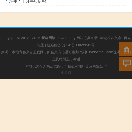
拜年下午拜年可以吗
Copyright © 2012 - 2026
新蓝网络
Powered by
网站分类目录
|
精选推荐文章
|
网站
地图
|
疑难解答
皖ICP备09025849号
声明：本站内容来自互联网，如信息有错误可发邮件到f_fb#foxmail.com说明，我们
会及时纠正，谢谢
本站仅为个人兴趣爱好，不接盈利性广告及商业合作
小男孩