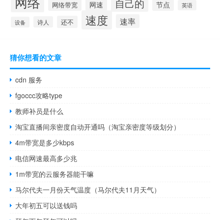
网络
自己的
网速
节点
网络带宽
英语
速度
速率
还不
诗人
设备
猜你想看的文章
cdn 服务
fgoccc攻略type
教师补员是什么
淘宝直播间亲密度自动开通吗（淘宝亲密度等级划分）
4m带宽是多少kbps
电信网速最高多少兆
1m带宽的云服务器能干嘛
马尔代夫一月份天气温度（马尔代夫11月天气）
大年初五可以送钱吗