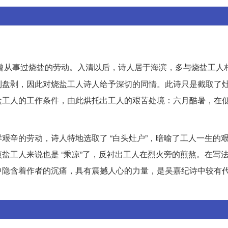
曾从事过烧盐的劳动。入清以后，诗人居于海滨，多与烧盐工人
利盘剥，因此对烧盐工人诗人给予深切的同情。此诗只是截取了
盐工人的工作条件，由此烘托出工人的艰苦处境：六月酷暑，在
艰辛的劳动，诗人特地选取了 “白头灶户”，暗喻了工人一生的
盐工人来说也是 “乘凉”了，反衬出工人在烈火旁的煎熬。在写
中隐含着作者的沉痛，具有震撼人心的力量，是吴嘉纪诗中较有