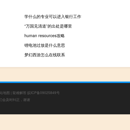
学什么的专业可以进入银行工作
“万国见清道”的出处是哪里
human resources攻略
锂电池过放是什么意思
梦幻西游怎么在线联系
站地图
|
疑难解答
皖ICP备09025849号
，我们会及时纠正，谢谢