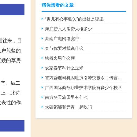
猜你想看的文章
“男儿有心事弧矢”的出处是哪里
海底捞六人消费大概多少
湖南广电网络宽带
相往来，目
春节你要对我说什么
灶户煎盐的
铁板火男什么梗
低矮的草房
农家春节种什么玉米
警方辟谣司机因吐痰引冲突被杀：传言不实 到底什么情况呢
艰辛。后二
广西国际商务职业技术学院有多少个校区
法上，此诗
南方冬天农田里有什么
代表性的作
大碴粥能和元宵一起吃吗