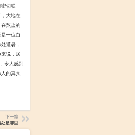
着密切联
节，大地在
，在熬盐的
还是一位白
凉处避暑，
他来说，居
，令人感到
惊人的真实
下一篇
出处是哪里