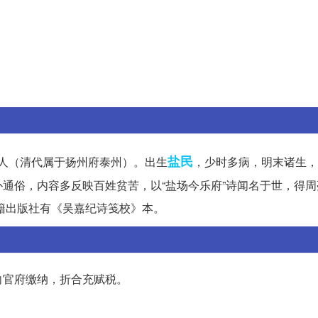
盐民
东台人（清代属于扬州府泰州）。出生
，少时多病，明末诸生，
通俗，内容多反映百姓贫苦，以“盐场今乐府”诗闻名于世，得周
古籍出版社有《吴嘉纪诗笺校》本。
向官府缴纳，折合充赋税。