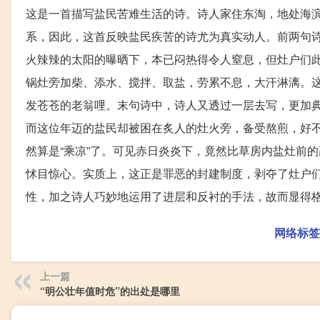
这是一首描写盐民苦难生活的诗。诗人家住东淘，地处海
系，因此，这首反映盐民疾苦的诗尤为真实动人。前两句
火辣辣的太阳的曝晒下，本已闷热得令人窒息，但灶户们
锅灶旁加柴、添水、搅拌、取盐，劳累不息，大汗淋漓。
发苍苍的老翁哩。末句诗中，诗人又透过一层去写，更加
而这位年迈的盐民却被困在炙人的灶火旁，备受熬煎，好
然算是“乘凉”了。可见赤日炎炎下，竟然比草房内盐灶前
怵目惊心。实质上，这正是罪恶的封建制度，剥夺了灶户
性，加之诗人巧妙地运用了进层和反衬的手法，故而显得
网络标签
上一篇
“明公壮年值时危”的出处是哪里