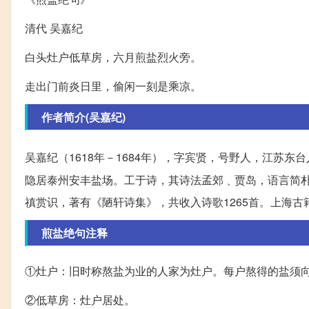
清代 吴嘉纪
白头灶户低草房，六月煎盐烈火旁。
走出门前炎日里，偷闲一刻是乘凉。
作者简介(吴嘉纪)
吴嘉纪（1618年－1684年），字宾贤，号野人，江苏
隐居泰州安丰盐场。工于诗，其诗法孟郊﹑贾岛，语言简朴
禛赏识，著有《陋轩诗集》，共收入诗歌1265首。上海
煎盐绝句注释
①灶户：旧时称熬盐为业的人家为灶户。每户熬得的盐须
②低草房：灶户居处。