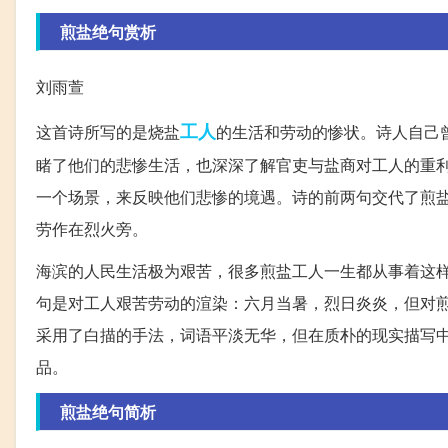
煎盐绝句赏析
刘雨萱
工人
这首诗所写的是烧盐
的生活和劳动的惨状。诗人自己
睹了他们的悲惨生活，也深深了解官吏与盐商对工人的重
一个场景，来反映他们悲惨的境遇。诗的前两句交代了煎
劳作在烈火旁。
海滨的人民生活极为艰苦，很多煎盐工人一生都从事着这样
句是对工人艰苦劳动的渲染：六月当暑，烈日炎炎，但对煎
采用了白描的手法，词语平淡无华，但在质朴的现实描写
品。
煎盐绝句简析