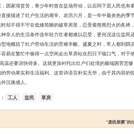
滨，因家境贫苦，青少年时曾在盐场劳动，以后同下层人民也有
诗直接描述了灶户生活的艰辛。农历六月，是一年中最炎热的季
此时却不得不守在低矮简陋的破草房里，忍受着熊熊烈火的炙烤
这种非人的生活条件连年轻力壮者都难以忍受，更何况这位盐民
典型地概括了灶户劳动生活的苦难辛酸。盛夏之时，常人都到阴
不容易在繁忙中偷得一点空闲走出草房站在烈日下喘口气，对于
的高温还要凉快得多。这就更加衬托出灶户们处境的极端困苦悲惨
们的劳动果实和生活福利。这首诗语言朴实无华，由于其内容的
格外沉痛感人。
：
工人
盐民
草房
“庞统展骥”的