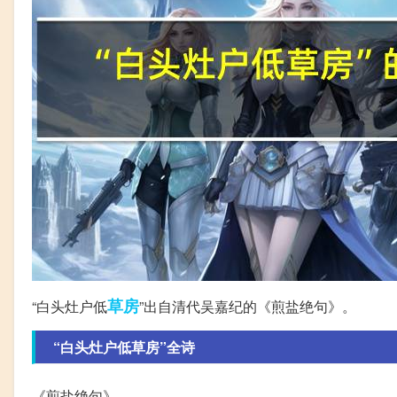
草房
“白头灶户低
”出自清代吴嘉纪的《煎盐绝句》。
“白头灶户低草房”全诗
《煎盐绝句》