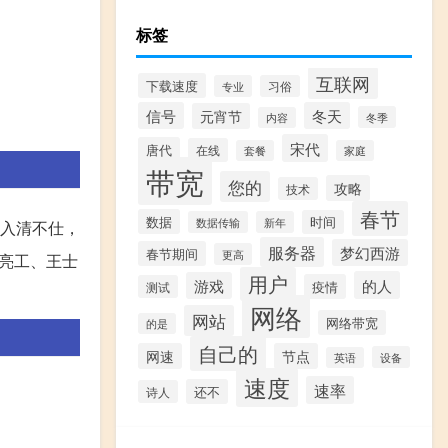
标签
互联网
下载速度
专业
习俗
信号
冬天
元宵节
冬季
内容
宋代
唐代
在线
套餐
家庭
带宽
您的
攻略
技术
春节
数据
时间
数据传输
新年
入清不仕，
服务器
梦幻西游
春节期间
更高
亮工、王士
用户
的人
游戏
疫情
测试
网络
网站
网络带宽
的是
自己的
网速
节点
设备
英语
速度
速率
还不
诗人