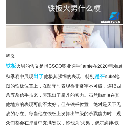
释义
铁板
火男的含义是指CSGO职业选手flamie在2020年blast
出了
是在
秋季赛中展现
他极其强悍的表现，特别
nuke地
图的铁板位置上，在防守时表现得非常牢不可破，连续四
杀五杀信手拈来，表现出了超凡的实力。虽然flamie在其
他地方的表现可能不太好，但在铁板位置上绝对是天下无
敌的存在。每当他在铁板上发挥出神级的杀戮能力时，观
众们都会在弹幕中充满赞叹，称他为“火男，偶尔滴神/铁