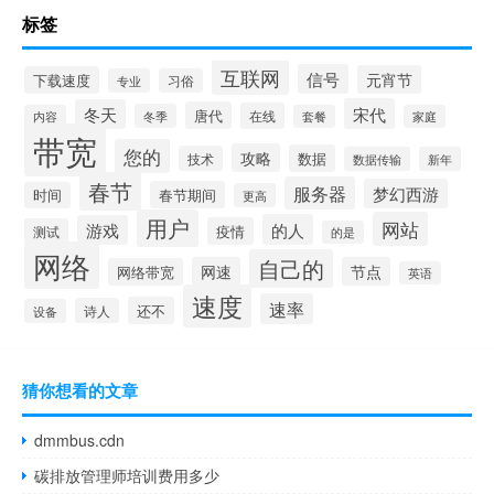
标签
互联网
信号
元宵节
下载速度
专业
习俗
宋代
冬天
唐代
在线
冬季
内容
套餐
家庭
带宽
您的
攻略
数据
技术
数据传输
新年
春节
服务器
梦幻西游
春节期间
时间
更高
用户
网站
的人
游戏
疫情
测试
的是
网络
自己的
网速
节点
网络带宽
英语
速度
速率
还不
诗人
设备
猜你想看的文章
dmmbus.cdn
碳排放管理师培训费用多少