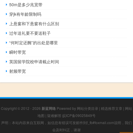
50m是多少兆宽带
穿jk有年龄限制吗
上悬窗和下悬窗有什么区别
过年送礼要不要送鞋子
“何时定还阙”的出处是哪里
瞬时带宽
英国留学院校申请截止时间
射频带宽
Copyright © 2012 - 2026
新蓝网络
Powered by
网站分类目录
|
精选推荐文章
|
网站
地图
|
疑难解答
皖ICP备09025849号
声明：本站内容来自互联网，如信息有错误可发邮件到f_fb#foxmail.com说明，我们
会及时纠正，谢谢