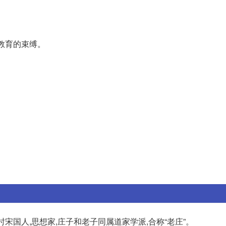
教育的束缚。
国时宋国人,思想家,庄子和老子同属道家学派,合称“老庄”。