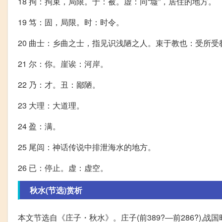
18 拘：拘束，局限。于：被。虚：同“墟”，居住的地方。
19 笃：固，局限。时：时令。
20 曲士：乡曲之士，指见识浅陋之人。束于教也：受所受
21 尔：你。崖诶：河岸。
22 乃：才。丑：鄙陋。
23 大理：大道理。
24 盈：满。
25 尾闾：神话传说中排泄海水的地方。
26 已：停止。虚：虚空。
秋​水​(节​选)赏析
本文节选自《庄子・秋水》。庄子(前389?―前286?),战