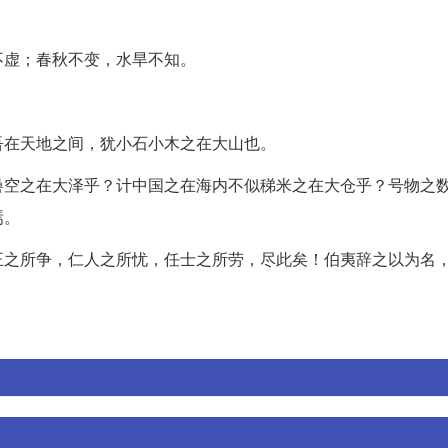
不虚；春秋不变，水旱不知。
吾在天地之间，犹小石小木之在大山也。
礨空之在大泽乎？计中国之在海内不似稊米之在大仓乎？号物之
焉。
王之所争，仁人之所忧，任士之所劳，尽此矣！伯夷辞之以为名