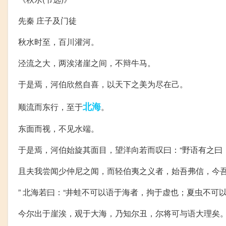
先秦 庄子及门徒
秋水时至，百川灌河。
泾流之大，两涘渚崖之间，不辩牛马。
于是焉，河伯欣然自喜，以天下之美为尽在己。
北海
顺流而东行，至于
。
东面而视，不见水端。
于是焉，河伯始旋其面目，望洋向若而叹曰：“野语有之曰：
且夫我尝闻少仲尼之闻，而轻伯夷之义者，始吾弗信，今
” 北海若曰：“井蛙不可以语于海者，拘于虚也；夏虫不
今尔出于崖涘，观于大海，乃知尔丑，尔将可与语大理矣