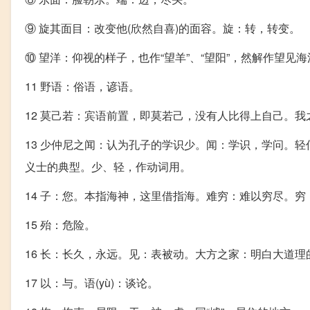
⑨ 旋其面目：改变他(欣然自喜)的面容。旋：转，转变。
⑩ 望洋：仰视的样子，也作“望羊”、“望阳”，然解作望见
11 野语：俗语，谚语。
12 莫己若：宾语前置，即莫若己，没有人比得上自己。
13 少仲尼之闻：认为孔子的学识少。闻：学识，学问。
义士的典型。少、轻，作动词用。
14 子：您。本指海神，这里借指海。难穷：难以穷尽。穷
15 殆：危险。
16 长：长久，永远。见：表被动。大方之家：明白大道
17 以：与。语(yù)：谈论。