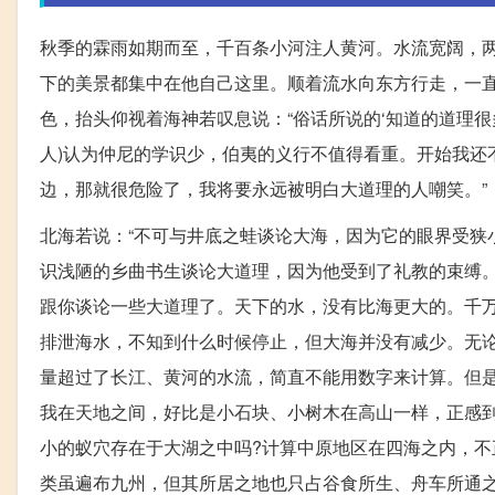
秋季的霖雨如期而至，千百条小河注人黄河。水流宽阔，
下的美景都集中在他自己这里。顺着流水向东方行走，一
色，抬头仰视着海神若叹息说：“俗话所说的‘知道的道理很
人)认为仲尼的学识少，伯夷的义行不值得看重。开始我还
边，那就很危险了，我将要永远被明白大道理的人嘲笑。”
北海若说：“不可与井底之蛙谈论大海，因为它的眼界受狭
识浅陋的乡曲书生谈论大道理，因为他受到了礼教的束缚
跟你谈论一些大道理了。天下的水，没有比海更大的。千万
排泄海水，不知到什么时候停止，但大海并没有减少。无
量超过了长江、黄河的水流，简直不能用数字来计算。但
我在天地之间，好比是小石块、小树木在高山一样，正感
小的蚁穴存在于大湖之中吗?计算中原地区在四海之内，不
类虽遍布九州，但其所居之地也只占谷食所生、舟车所通