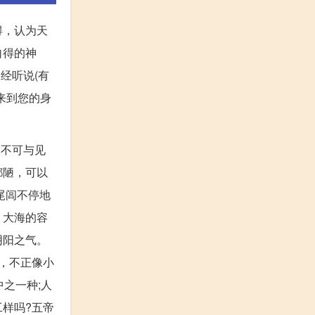
得，认为天
自得的神
经听说(有
来到您的身
;不可与见
鄙陋，可以
尾闾不停地
。大海的容
阴阳之气。
，不正像小
之一种;人
样吗?五帝