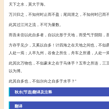
天下之水，莫大于海。
万川归之，不知何时止而不盈；尾闾泄之，不知何时已而
此其过江河之流，不可为量数。
而吾未尝以此自多者，自以比形于天地，而受气于阴阳，
方存乎见少，又奚以自多！计四海之在天地之间也，不似
人处一焉；人卒九州，谷食之所生，舟车之所通，人处一
此其比万物也，不似豪末之在于马体乎？五帝之所连，三
以为博。
此其自多也，不似尔向之自多于水乎？”
秋​水​(节​选)翻译及注释
翻译