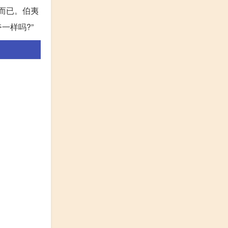
此而已。伯夷
一样吗?”