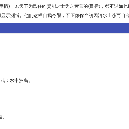
(事情)，以天下为己任的贤能之士为之劳苦的(目标)，都不过如
’而显示渊博。他们这样自我夸耀，不正像你当初因河水上涨而自夸
边。渚：水中洲岛。
里。