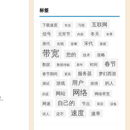
标签
互联网
下载速度
专业
习俗
信号
冬天
元宵节
冬季
内容
宋代
唐代
在线
套餐
家庭
带宽
您的
攻略
技术
春节
数据
时间
数据传输
新年
服务器
梦幻西游
春节期间
更高
用户
的人
游戏
疫情
测试
网络
网站
网络带宽
的是
家。
自己的
网速
节点
设备
英语
速度
速率
还不
诗人