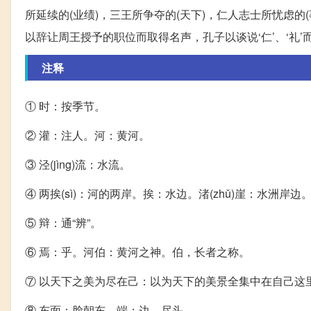
所延续的(业绩)，三王所争夺的(天下)，仁人志士所忧虑的
以辞让周王授予的职位而取得名声，孔子以谈说‘仁’、‘礼
注释
① 时：按季节。
② 灌：注人。河：黄河。
③ 泾(jìng)流：水流。
④ 两挨(sì)：河的两岸。挨：水边。渚(zhǔ)崖：水洲岸
⑤ 辩：通“辨”。
⑥ 焉：乎。河伯：黄河之神。伯，长者之称。
⑦ 以天下之美为尽在己：以为天下的美景全集中在自己这
⑧ 东面：脸朝东。端：边，尽头。