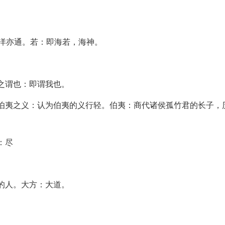
海洋亦通。若：即海若，海神。
我之谓也：即谓我也。
轻伯夷之义：认为伯夷的义行轻。伯夷：商代诸侯孤竹君的长子，
：尽
理的人。大方：大道。