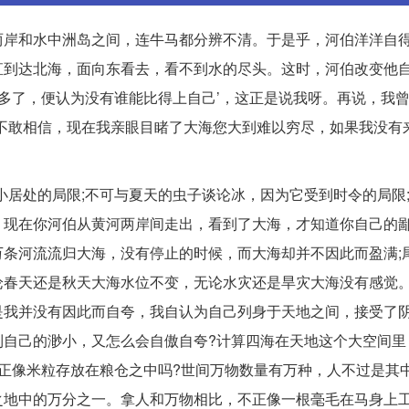
两岸和水中洲岛之间，连牛马都分辨不清。于是乎，河伯洋洋自
直到达北海，面向东看去，看不到水的尽头。这时，河伯改变他
多了，便认为没有谁能比得上自己’，这正是说我呀。再说，我曾
不敢相信，现在我亲眼目睹了大海您大到难以穷尽，如果我没有
小居处的局限;不可与夏天的虫子谈论冰，因为它受到时令的局限
。现在你河伯从黄河两岸间走出，看到了大海，才知道你自己的
条河流流归大海，没有停止的时候，而大海却并不因此而盈满;
论春天还是秋天大海水位不变，无论水灾还是旱灾大海没有感觉
是我并没有因此而自夸，我自认为自己列身于天地之间，接受了
到自己的渺小，又怎么会自傲自夸?计算四海在天地这个大空间里
正像米粒存放在粮仓之中吗?世间万物数量有万种，人不过是其中
之地中的万分之一。拿人和万物相比，不正像一根毫毛在马身上工