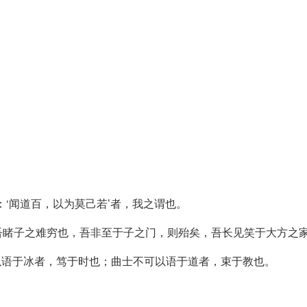
‘闻道百，以为莫己若’者，我之谓也。
吾睹子之难穷也，吾非至于子之门，则殆矣，吾长见笑于大方之
可以语于冰者，笃于时也；曲士不可以语于道者，束于教也。
。