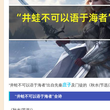
庄子
“井蛙不可以语于海者”出自先秦
及门徒的《秋​水​(节​选
“井蛙不可以语于海者”全诗
《秋​水​(节​选)》