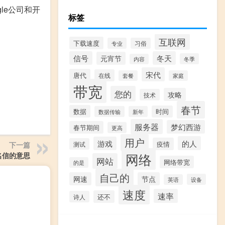
le公司和开
标签
互联网
下载速度
专业
习俗
信号
冬天
元宵节
冬季
内容
宋代
唐代
在线
套餐
家庭
带宽
您的
攻略
技术
春节
数据
时间
数据传输
新年
服务器
梦幻西游
春节期间
更高
用户
的人
游戏
疫情
下一篇
测试
网络
名信的意思
网站
网络带宽
的是
自己的
网速
节点
设备
英语
速度
速率
还不
诗人