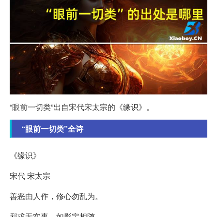
“眼前一切类”出自宋代宋太宗的《缘识》。
“眼前一切类”全诗
《缘识》
宋代 宋太宗
善恶由人作，修心勿乱为。
邪求无实事，如影定相随。