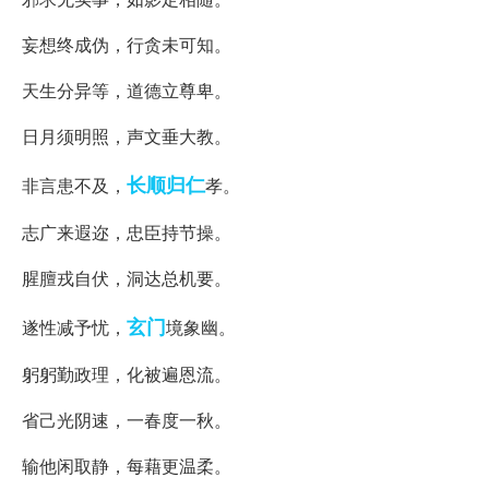
妄想终成伪，行贪未可知。
天生分异等，道德立尊卑。
日月须明照，声文垂大教。
长顺
归仁
非言患不及，
孝。
志广来遐迩，忠臣持节操。
腥膻戎自伏，洞达总机要。
玄门
遂性减予忧，
境象幽。
躬躬勤政理，化被遍恩流。
省己光阴速，一春度一秋。
输他闲取静，每藉更温柔。