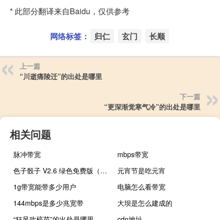
* 此部分翻译来自Baidu，仅供参考
网络标签：
归仁
玄门
长顺
上一篇
“川逝痛陵迁”的出处是哪里
下一篇
“更深渐觉寒气冷”的出处是哪里
相关问题
脉冲带宽
mbps带宽
色子骰子 V2.6 绿色免费版（色子骰子 V2.6 绿色免费版功能简介）
元宵节是吃元宵
1g带宽能带多少用户
电脑怎么看带宽
144mbps是多少兆宽带
大坝是怎么建成的
“狂风吹槁苗”的出处是哪里
cdn地址