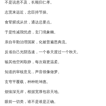
不是说患不及，长顺归仁孝。
志宽来远近，忠臣持节操。
食荤腥戎从伏，通达总要点。
于是性减我忧虑，玄门境象幽。
亲自辛勤治理国家，化被普遍恩典流。
反省自己光阴迅速，一个春天渡过一个秋天。
输其他空闲取静，每次藉更温柔。
知道的审核意见，声音很像做梦。
玄穹平覆载，种种乾坤惠。
烦恼深无岸，根据宽厚包容天地。
眼前一切类，谁不是谁是正确。