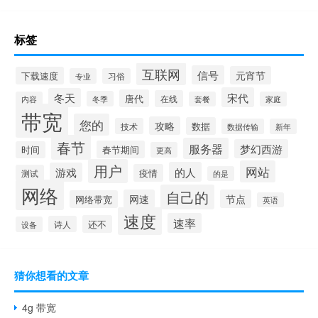
标签
互联网
信号
元宵节
下载速度
专业
习俗
宋代
冬天
唐代
在线
冬季
内容
套餐
家庭
带宽
您的
攻略
数据
技术
数据传输
新年
春节
服务器
梦幻西游
春节期间
时间
更高
用户
网站
的人
游戏
疫情
测试
的是
网络
自己的
网速
节点
网络带宽
英语
速度
速率
还不
诗人
设备
猜你想看的文章
4g 带宽