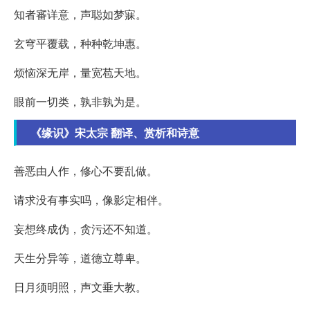
知者審详意，声聪如梦寐。
玄穹平覆载，种种乾坤惠。
烦恼深无岸，量宽苞天地。
眼前一切类，孰非孰为是。
《缘识》宋太宗 翻译、赏析和诗意
善恶由人作，修心不要乱做。
请求没有事实吗，像影定相伴。
妄想终成伪，贪污还不知道。
天生分异等，道德立尊卑。
日月须明照，声文垂大教。