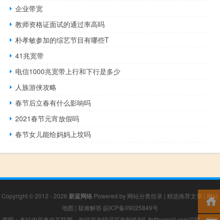
企业带宽
教师资格证面试的通过率高吗
朴孝敏参加的综艺节目有哪些T
41兆宽带
电信1000兆宽带上行和下行是多少
人族游侠攻略
春节后立春有什么影响吗
2021春节元宵放假吗
春节女儿能给妈妈上坟吗
Copyright © 2012 - 2026
新蓝网络
Powered by
网站分类目录
|
精选推荐文章
|
网站
地图
|
疑难解答
皖ICP备09025849号
声明：本站内容来自互联网，如信息有错误可发邮件到f_fb#foxmail.com说明，我们