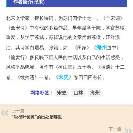
作者简介(张耒)
北宋文学家，擅长诗词，为苏门四学士之一。《全宋词》
《全宋诗》中有他的多篇作品。早年游学于陈，学官苏辙
重爱，从学于苏轼，苏轼说他的文章类似苏辙，汪洋澹
海州
泊。其诗学白居易、张籍，如：《田家》《
道中》
《输麦行》多反映下层人民的生活以及自己的生活感受，
风格平易晓畅。著作有《柯山集》五十卷、《拾遗》十二
宋史
卷、《续拾遗》一卷。《
》卷四四四有传。
网络标签：
宋史
山林
海州
上一篇
“秋径叶铺黄”的出处是哪里
下一篇