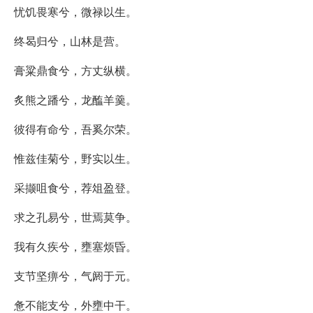
忧饥畏寒兮，微禄以生。
终曷归兮，山林是营。
膏粱鼎食兮，方丈纵横。
炙熊之蹯兮，龙醢羊羹。
彼得有命兮，吾奚尔荣。
惟兹佳菊兮，野实以生。
采撷咀食兮，荐俎盈登。
求之孔易兮，世焉莫争。
我有久疾兮，壅塞烦昏。
支节坚痹兮，气阏于元。
惫不能支兮，外壅中干。