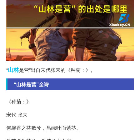
山林
“
是营”出自宋代张耒的《种菊：》。
“山林是营”全诗
《种菊：》
宋代 张耒
何馨香之芬敷兮，昌绿叶而紫茎。