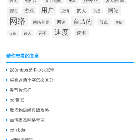
春节期间
时间
更高
用户
网站
的人
游戏
疫情
测试
的是
网络
自己的
网速
节点
网络带宽
英语
速度
速率
还不
诗人
设备
猜你想看的文章
280mbps是多少兆宽带
买卖这两个字怎么区分
春节你怎样
pci带宽
魔塔物语经典版攻略
如何提高网络带宽
cdn btlm
wifi频段带宽