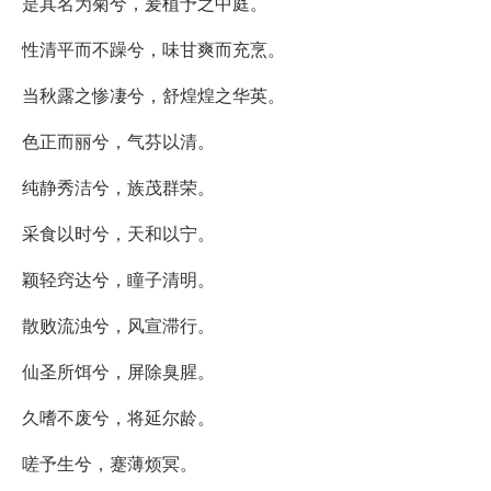
是其名为菊兮，爰植予之中庭。
性清平而不躁兮，味甘爽而充烹。
当秋露之惨凄兮，舒煌煌之华英。
色正而丽兮，气芬以清。
纯静秀洁兮，族茂群荣。
采食以时兮，天和以宁。
颖轻窍达兮，瞳子清明。
散败流浊兮，风宣滞行。
仙圣所饵兮，屏除臭腥。
久嗜不废兮，将延尔龄。
嗟予生兮，蹇薄烦冥。