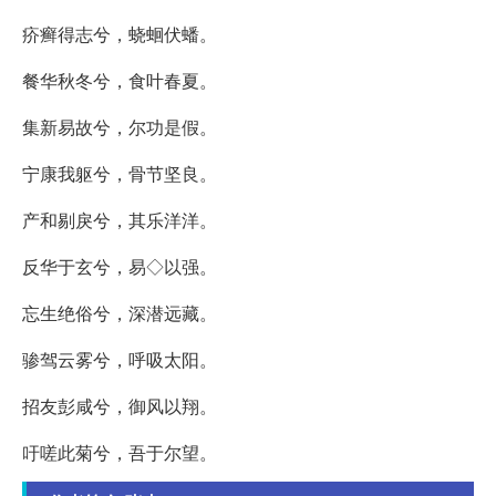
疥癣得志兮，蛲蛔伏蟠。
餐华秋冬兮，食叶春夏。
集新易故兮，尔功是假。
宁康我躯兮，骨节坚良。
产和剔戾兮，其乐洋洋。
反华于玄兮，易◇以强。
忘生绝俗兮，深潜远藏。
骖驾云雾兮，呼吸太阳。
招友彭咸兮，御风以翔。
吁嗟此菊兮，吾于尔望。