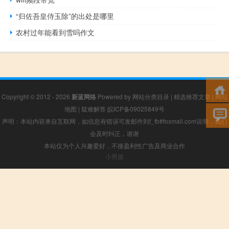
“归佐吾皇侍玉除”的出处是哪里
农村过年能看到雪吗作文
Copyright © 2012 - 2026
新蓝网络
Powered by
网站分类目录
|
精选推荐文章
|
网站
地图
|
疑难解答
皖ICP备09025849号
声明：本站内容来自互联网，如信息有错误可发邮件到f_fb#foxmail.com说明，我们
会及时纠正，谢谢
本站仅为个人兴趣爱好，不接盈利性广告及商业合作
小男孩