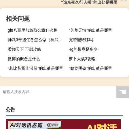
“谯东夜久行人桸”的出处是哪里
相关问题
gl8八百里加急取公章什么梗
“芳草无情”的出处是哪里
神武3奇遇任务怎么做（神武3奇遇任务大全 快吧手游）
宽带能转移吗
柔倾天下 下部攻略
4g的带宽是多少
微博的概念是什么
萝卜大战3攻略
“若比昔贤非滞留”的出处是哪里
“始览明镜”的出处是哪里
☚
公告