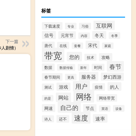
标签
互联网
下载速度
专业
习俗
信号
冬天
元宵节
冬季
内容
下一篇
宋代
唐代
在线
套餐
家庭
异乡人剧情）
带宽
您的
攻略
技术
春节
数据
时间
数据传输
新年
服务器
梦幻西游
春节期间
更高
用户
的人
游戏
疫情
测试
网络
网站
网络带宽
的是
自己的
网速
节点
设备
英语
速度
速率
还不
诗人