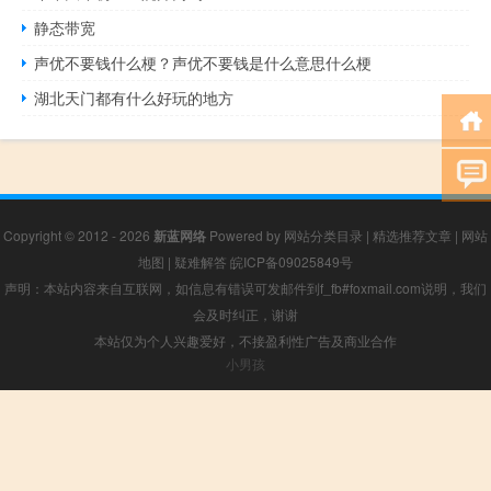
静态带宽
声优不要钱什么梗？声优不要钱是什么意思什么梗
湖北天门都有什么好玩的地方
Copyright © 2012 - 2026
新蓝网络
Powered by
网站分类目录
|
精选推荐文章
|
网站
地图
|
疑难解答
皖ICP备09025849号
声明：本站内容来自互联网，如信息有错误可发邮件到f_fb#foxmail.com说明，我们
会及时纠正，谢谢
本站仅为个人兴趣爱好，不接盈利性广告及商业合作
小男孩