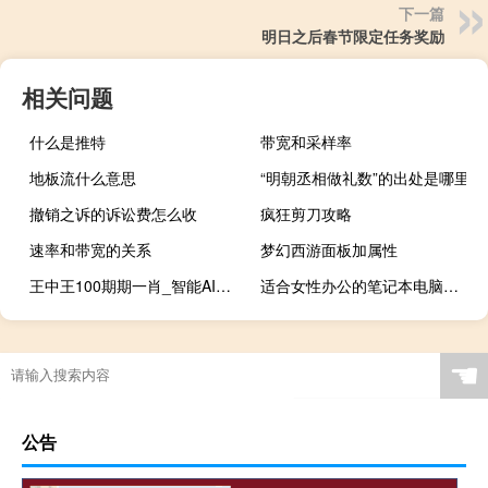
下一篇
明日之后春节限定任务奖励
相关问题
什么是推特
带宽和采样率
地板流什么意思
“明朝丞相做礼数”的出处是哪里
撤销之诉的诉讼费怎么收
疯狂剪刀攻略
速率和带宽的关系
梦幻西游面板加属性
王中王100期期一肖_智能AI深度解析_爱采购版v47.08.92
适合女性办公的笔记本电脑（女性笔记本电脑推荐）
☚
公告