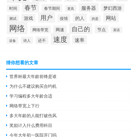
春节
服务器
梦幻西游
春节期间
时间
更高
用户
网站
的人
游戏
疫情
测试
的是
网络
自己的
网速
节点
网络带宽
英语
速度
速率
还不
诗人
设备
猜你想看的文章
世界杯最大年龄前锋是谁
为什么不建议购买合约机
学习编程多大年龄合适
网络带宽上下行
多大年龄的人能打破伤风
奖励计入什么费用科目
今年大年初一医院开门吗