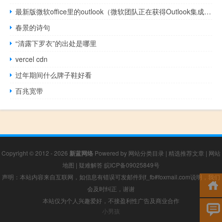
最新版微软office里的outlook（微软团队正在获得Outlook集成和任务支持等）
春景的诗句
“清露下罗衣”的出处是哪里
vercel cdn
过年期间什么牌子鞋好看
百兆宽带
Copyright © 2012 - 2026
新蓝网络
Powered by
网站分类目录
|
精选推荐文章
|
网站
地图
|
疑难解答
皖ICP备09025849号
声明：本站内容来自互联网，如信息有错误可发邮件到f_fb#foxmail.com说明，我们
会及时纠正，谢谢
本站仅为个人兴趣爱好，不接盈利性广告及商业合作
小男孩