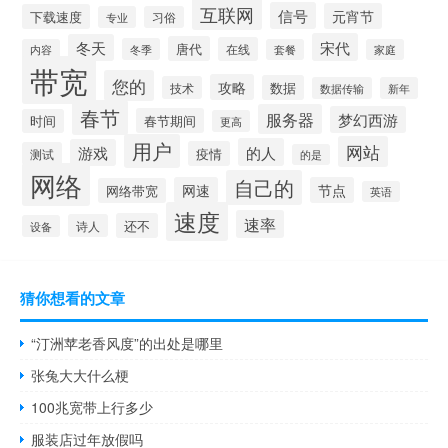
互联网
信号
元宵节
下载速度
专业
习俗
宋代
冬天
唐代
在线
冬季
内容
套餐
家庭
带宽
您的
攻略
数据
技术
数据传输
新年
春节
服务器
梦幻西游
春节期间
时间
更高
用户
网站
的人
游戏
疫情
测试
的是
网络
自己的
网速
节点
网络带宽
英语
速度
速率
还不
诗人
设备
猜你想看的文章
“汀洲苹老香风度”的出处是哪里
张兔大大什么梗
100兆宽带上行多少
服装店过年放假吗