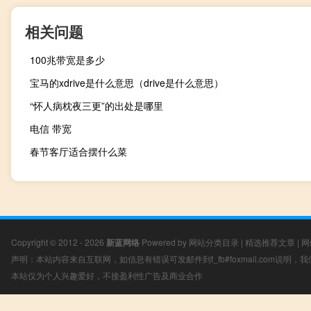
相关问题
100兆带宽是多少
宝马的xdrive是什么意思（drive是什么意思）
“怀人病枕夜三更”的出处是哪里
电信 带宽
春节客厅适合摆什么菜
Copyright © 2012 - 2026
新蓝网络
Powered by
网站分类目录
|
精选推荐文章
|
网
声明：本站内容来自互联网，如信息有错误可发邮件到f_fb#foxmail.com说明
本站仅为个人兴趣爱好，不接盈利性广告及商业合作