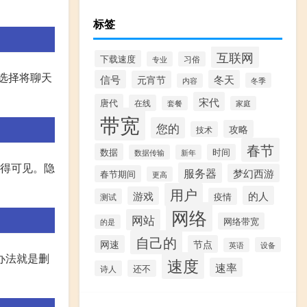
标签
互联网
下载速度
专业
习俗
选择将聊天
信号
冬天
元宵节
冬季
内容
宋代
唐代
在线
套餐
家庭
带宽
您的
攻略
技术
春节
数据
时间
数据传输
新年
变得可见。隐
服务器
梦幻西游
春节期间
更高
用户
的人
游戏
疫情
测试
网络
网站
网络带宽
的是
自己的
网速
节点
设备
英语
办法就是删
速度
速率
还不
诗人