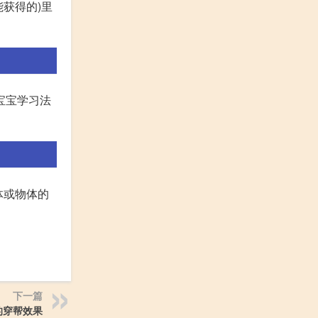
获得的)里
宝宝学习法
体或物体的
下一篇
的穿帮效果