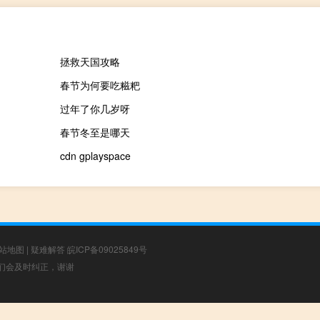
拯救天国攻略
春节为何要吃糍粑
过年了你几岁呀
春节冬至是哪天
cdn gplayspace
站地图
|
疑难解答
皖ICP备09025849号
，我们会及时纠正，谢谢