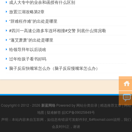
成人大专中的业余和函授有什么区别
放置江湖攻略第2章
“辞难枉作难”的出处是哪里
#四川一高速公路多车连环相撞#交警 到底什么情况嘞
“蓬艾萧萧”的出处是哪里
给领导拜年以后说啥
过年给孩子看书好吗
脑子反应快嘴笨怎么办（脑子反应慢嘴笨怎么办）
Copyright © 2012 - 2026
新蓝网络
Powered by
网站分类目录
|
精选推荐文章
|
网站
地图
|
疑难解答
皖ICP备09025849号
声明：本站内容来自互联网，如信息有错误可发邮件到f_fb#foxmail.com说明，我们
会及时纠正，谢谢