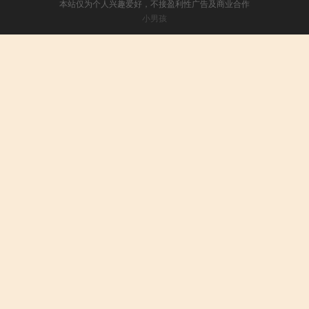
本站仅为个人兴趣爱好，不接盈利性广告及商业合作
小男孩