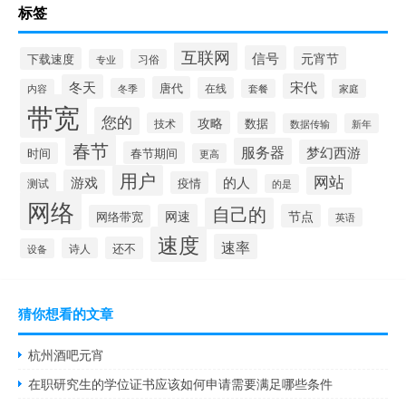
标签
互联网
信号
元宵节
下载速度
专业
习俗
宋代
冬天
唐代
在线
冬季
内容
套餐
家庭
带宽
您的
攻略
数据
技术
数据传输
新年
春节
服务器
梦幻西游
春节期间
时间
更高
用户
网站
的人
游戏
疫情
测试
的是
网络
自己的
网速
节点
网络带宽
英语
速度
速率
还不
诗人
设备
猜你想看的文章
杭州酒吧元宵
在职研究生的学位证书应该如何申请需要满足哪些条件