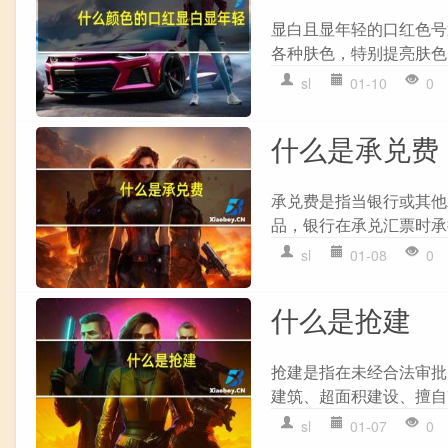
显白且显年轻的口红色号通常
各种肤色，特别提亮肤色。 YS
sl
01-10
0
什么是承兑费
承兑费是指当银行或其他
品，银行在承兑汇票时承
sl
01-08
0
什么是抢建
抢建是指在未经合法审批
建筑、超面积建设、擅自
sl
01-07
0