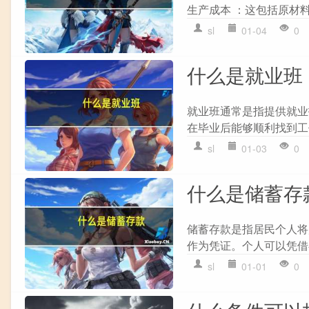
生产成本 ：这包括原材料
sl
01-04
0
什么是就业班
就业班通常是指提供就业
在毕业后能够顺利找到工
sl
01-03
0
什么是储蓄存
储蓄存款是指居民个人将
作为凭证。个人可以凭借
sl
01-01
0