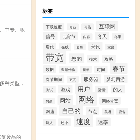
标签
互联网
下载速度
专业
习俗
、中专、职
信号
冬天
元宵节
冬季
内容
宋代
唐代
在线
套餐
家庭
带宽
您的
攻略
技术
春节
数据
时间
数据传输
新年
服务器
梦幻西游
春节期间
更高
多种类型，
用户
的人
游戏
疫情
测试
网络
网站
网络带宽
的是
自己的
网速
节点
设备
英语
速度
速率
还不
诗人
修复废品的