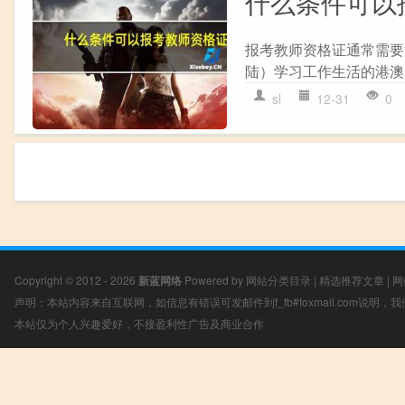
什么条件可以
报考教师资格证通常需要满
陆）学习工作生活的港澳台居
sl
12-31
0
Copyright © 2012 - 2026
新蓝网络
Powered by
网站分类目录
|
精选推荐文章
|
网
声明：本站内容来自互联网，如信息有错误可发邮件到f_fb#foxmail.com说明
本站仅为个人兴趣爱好，不接盈利性广告及商业合作