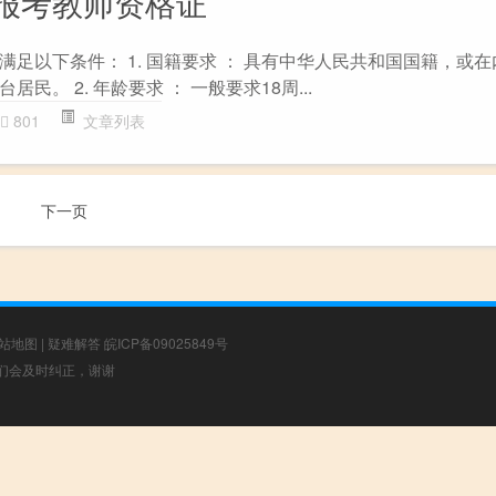
报考教师资格证
足以下条件： 1. 国籍要求 ： 具有中华人民共和国国籍，或
民。 2. 年龄要求 ： 一般要求18周...
801
文章列表
下一页
站地图
|
疑难解答
皖ICP备09025849号
，我们会及时纠正，谢谢