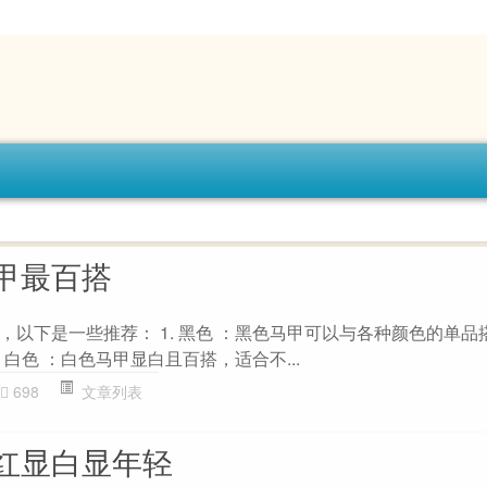
甲最百搭
，以下是一些推荐： 1. 黑色 ：黑色马甲可以与各种颜色的单品
 白色 ：白色马甲显白且百搭，适合不...
698
文章列表
红显白显年轻