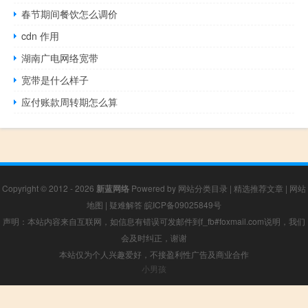
春节期间餐饮怎么调价
cdn 作用
湖南广电网络宽带
宽带是什么样子
应付账款周转期怎么算
Copyright © 2012 - 2026
新蓝网络
Powered by
网站分类目录
|
精选推荐文章
|
网站
地图
|
疑难解答
皖ICP备09025849号
声明：本站内容来自互联网，如信息有错误可发邮件到f_fb#foxmail.com说明，我们
会及时纠正，谢谢
本站仅为个人兴趣爱好，不接盈利性广告及商业合作
小男孩