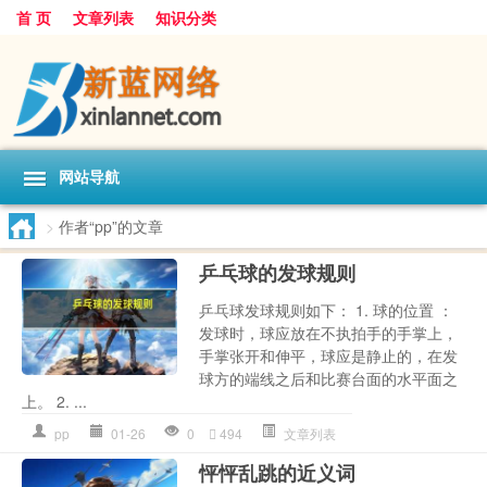
首 页
文章列表
知识分类
网站导航
>
作者“pp”的文章
乒乓球的发球规则
乒乓球发球规则如下： 1. 球的位置 ：
发球时，球应放在不执拍手的手掌上，
手掌张开和伸平，球应是静止的，在发
球方的端线之后和比赛台面的水平面之
上。 2. ...
pp
01-26
0
494
文章列表
怦怦乱跳的近义词