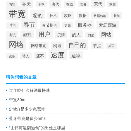
宋代
冬天
唐代
在线
冬季
内容
套餐
家庭
带宽
您的
攻略
数据
技术
数据传输
新年
春节
服务器
梦幻西游
春节期间
时间
更高
用户
网站
的人
游戏
疫情
测试
的是
网络
自己的
网速
节点
网络带宽
英语
速度
速率
还不
诗人
设备
猜你想看的文章
过年吃什么解酒最快速
带宽30m
2mb/s是多少兆宽带
蓝牙带宽是多少mhz
“山怀河溢阴逾旬”的出处是哪里