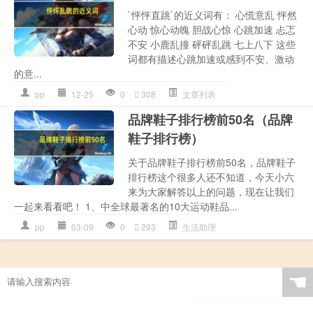
`怦怦直跳`的近义词有： 心慌意乱 怦然
心动 惊心动魄 胆战心惊 心跳加速 忐忑
不安 小鹿乱撞 砰砰乱跳 七上八下 这些
词都有描述心跳加速或感到不安、激动
的意...
pp
12-25
0
308
文章列表
品牌鞋子排行榜前50名（品牌
鞋子排行榜）
关于品牌鞋子排行榜前50名，品牌鞋子
排行榜这个很多人还不知道，今天小六
来为大家解答以上的问题，现在让我们
一起来看看吧！ 1、中全球最著名的10大运动鞋品...
pp
03-09
0
293
生活助理
☚