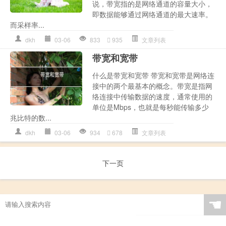
说，带宽指的是网络通道的容量大小，
即数据能够通过网络通道的最大速率。
而采样率...
dkh
03-06
833
935
文章列表
带宽和宽带
什么是带宽和宽带 带宽和宽带是网络连
接中的两个最基本的概念。带宽是指网
络连接中传输数据的速度，通常使用的
单位是Mbps，也就是每秒能传输多少
兆比特的数...
dkh
03-06
934
678
文章列表
下一页
☚