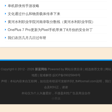
单机群侠传手游攻略
文化通过什么和物质载体传承下来
黄河水利职业学院河南录取分数线（黄河水利职业学院）
OnePlus 7 Pro更新为Pixel手机带来了8月份的安全补丁
我们农历几月几日过年呀
Copyright © 2012 - 2026
新蓝网络
Powered by
网站分类目录
|
精选推荐文章
|
网站
地图
|
疑难解答
皖ICP备09025849号
声明：本站内容来自互联网，如信息有错误可发邮件到f_fb#foxmail.com说明，我们
会及时纠正，谢谢
本站仅为个人兴趣爱好，不接盈利性广告及商业合作
小男孩