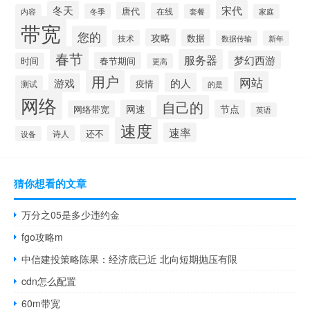
宋代
冬天
唐代
在线
冬季
内容
套餐
家庭
带宽
您的
攻略
数据
技术
数据传输
新年
春节
服务器
梦幻西游
春节期间
时间
更高
用户
网站
的人
游戏
疫情
测试
的是
网络
自己的
网速
节点
网络带宽
英语
速度
速率
还不
诗人
设备
猜你想看的文章
万分之05是多少违约金
fgo攻略m
中信建投策略陈果：经济底已近 北向短期抛压有限
cdn怎么配置
60m带宽