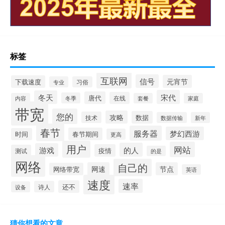
标签
互联网
信号
元宵节
下载速度
专业
习俗
宋代
冬天
唐代
在线
冬季
内容
套餐
家庭
带宽
您的
攻略
数据
技术
数据传输
新年
春节
服务器
梦幻西游
春节期间
时间
更高
用户
网站
的人
游戏
疫情
测试
的是
网络
自己的
网速
节点
网络带宽
英语
速度
速率
还不
诗人
设备
猜你想看的文章