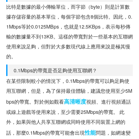
比特是數據的最小傳輸單位，而字節（byte）則是計算數
據存儲容量的基本單位，每個字節包含8個比特。因此，0.
1Mbps等於0.0125MBps，也就是12.5KBps，表示每秒傳
輸的數據量不到13KB。這樣的帶寬對於一些基本的互聯網
使用來說足夠，但對於大多數現代線上應用來說是極其慢
的。
0.1Mbps的帶寬是否足夠使用互聯網？
在某些限制較小的情況下，0.1Mbps的帶寬可以夠足夠使
用互聯網，但是，為了保持最佳體驗，建議您使用至少5M
高清晰度
bps的帶寬。對於例如觀看
視頻、進行視頻通話
或線上遊戲等使用來說，至少需要25Mbps的帶寬。 此
外，如果與他人共享互聯網或同時使用不同裝置上網的
性能
話，那麼0.1Mbps的帶寬可能會出現
問題，如網速變