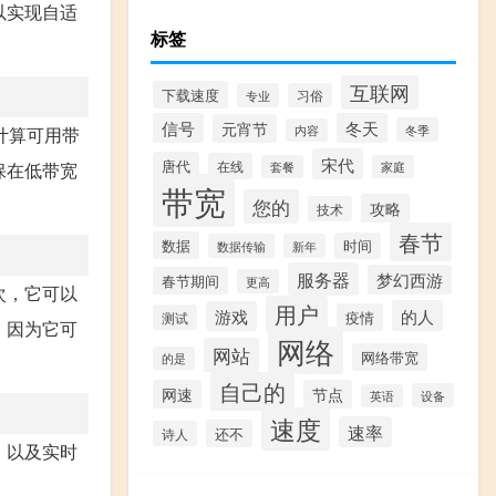
以实现自适
标签
互联网
下载速度
专业
习俗
信号
冬天
元宵节
冬季
计算可用带
内容
宋代
唐代
在线
保在低带宽
套餐
家庭
带宽
您的
攻略
技术
春节
数据
时间
数据传输
新年
服务器
梦幻西游
春节期间
更高
次，它可以
用户
的人
游戏
疫情
测试
，因为它可
网络
网站
网络带宽
的是
自己的
网速
节点
设备
英语
速度
速率
还不
诗人
，以及实时