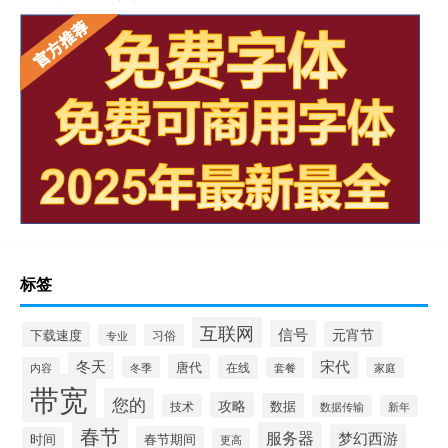
标签
互联网
信号
元宵节
下载速度
专业
习俗
宋代
冬天
唐代
在线
冬季
内容
套餐
家庭
带宽
您的
攻略
数据
技术
数据传输
新年
春节
服务器
梦幻西游
春节期间
时间
更高