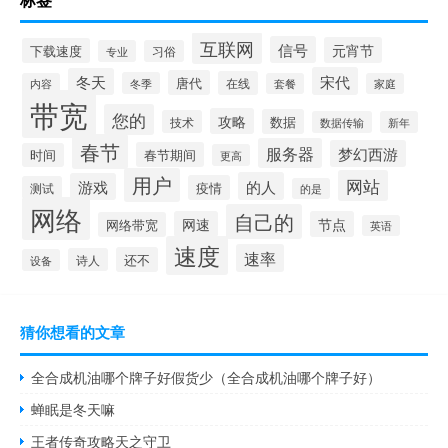
互联网
信号
元宵节
下载速度
专业
习俗
宋代
冬天
唐代
在线
冬季
内容
套餐
家庭
带宽
您的
攻略
数据
技术
数据传输
新年
春节
服务器
梦幻西游
春节期间
时间
更高
用户
网站
的人
游戏
疫情
测试
的是
网络
自己的
网速
节点
网络带宽
英语
速度
速率
还不
诗人
设备
猜你想看的文章
全合成机油哪个牌子好假货少（全合成机油哪个牌子好）
蝉眠是冬天嘛
王者传奇攻略天之守卫