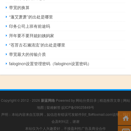
带宽的换算
“蓬艾萧萧”的出处是哪里
印务公司上班有前途吗
拜年要不要拜媳妇姨妈家
“苍苔古石濑清流”的出处是哪里
带宽最大的传输介质
falogincn设置管理密码（falogincn设置密码）
Copyright © 2012 - 2026
新蓝网络
Powered by
网站分类目录
|
精选推荐文章
|
网站
地图
|
疑难解答
皖ICP备09025849号
声明：本站内容来自互联网，如信息有错误可发邮件到f_fb#foxmail.com说明，我们
会及时纠正，谢谢
本站仅为个人兴趣爱好，不接盈利性广告及商业合作