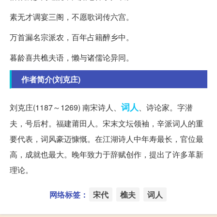
素无才调宴三阁，不愿歌词传六宫。
万首漏名宗派农，百年占籍醉乡中。
暮龄喜共樵夫语，懒与诸儒论异同。
作者简介(刘克庄)
词人
刘克庄(1187～1269) 南宋诗人、
、诗论家。字潜
夫，号后村。福建莆田人。宋末文坛领袖，辛派词人的重
要代表，词风豪迈慷慨。在江湖诗人中年寿最长，官位最
高，成就也最大。晚年致力于辞赋创作，提出了许多革新
理论。
网络标签：
宋代
樵夫
词人