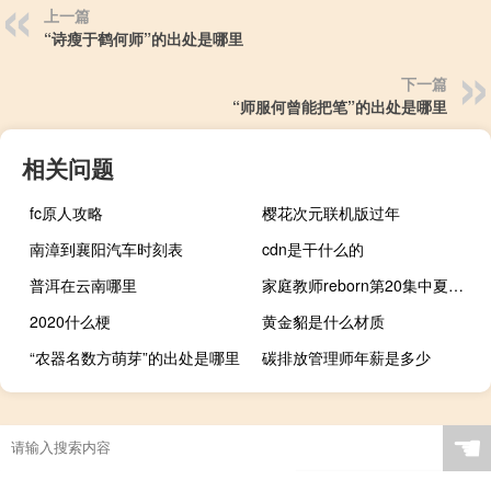
上一篇
“诗瘦于鹤何师”的出处是哪里
下一篇
“师服何曾能把笔”的出处是哪里
相关问题
fc原人攻略
樱花次元联机版过年
南漳到襄阳汽车时刻表
cdn是干什么的
普洱在云南哪里
家庭教师reborn第20集中夏马尔为什么让云雀得晕樱症 家庭教师reborn图片
2020什么梗
黄金貂是什么材质
“农器名数方萌芽”的出处是哪里
碳排放管理师年薪是多少
☚