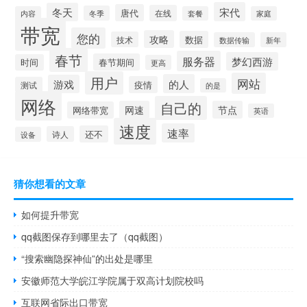
宋代
冬天
唐代
在线
冬季
内容
套餐
家庭
带宽
您的
攻略
数据
技术
数据传输
新年
春节
服务器
梦幻西游
春节期间
时间
更高
用户
网站
的人
游戏
疫情
测试
的是
网络
自己的
网速
节点
网络带宽
英语
速度
速率
还不
诗人
设备
猜你想看的文章
如何提升带宽
qq截图保存到哪里去了（qq截图）
“搜索幽隐探神仙”的出处是哪里
安徽师范大学皖江学院属于双高计划院校吗
互联网省际出口带宽