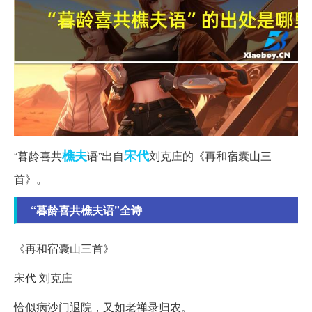
樵夫
宋代
“暮龄喜共
语”出自
刘克庄的《再和宿囊山三
首》。
“暮龄喜共樵夫语”全诗
《再和宿囊山三首》
宋代 刘克庄
恰似病沙门退院，又如老禅录归农。