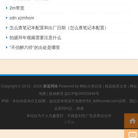
2m带宽
cdn xzmhcm
怎么查笔记本配置和出厂日期（怎么查笔记本配置）
拍摄拜年视频需要注意什么
“不但醉六经”的出处是哪里
Copyright © 2012 - 2026
新蓝网络
Powered by
网站分类目录
|
精选推荐文章
|
网站
地图
|
疑难解答
皖ICP备09025849号
声明：本站内容来自互联网，如信息有错误可发邮件到f_fb#foxmail.com说明，我们
会及时纠正，谢谢
本站仅为个人兴趣爱好，不接盈利性广告及商业合作
小男孩