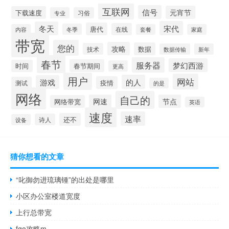
互联网
信号
元宵节
下载速度
专业
习俗
宋代
冬天
唐代
在线
冬季
内容
套餐
家庭
带宽
您的
攻略
数据
技术
数据传输
新年
春节
服务器
梦幻西游
春节期间
时间
更高
用户
网站
的人
游戏
疫情
测试
的是
网络
自己的
网速
节点
网络带宽
英语
速度
速率
还不
诗人
设备
猜你想看的文章
“叱御勿进琉璃锺”的出处是哪里
小区办公室楼道宽度
上行总带宽
fgo攻略m