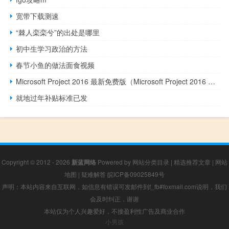
宽带下载测速
“棘人栾栾兮”的出处是哪里
初中生学习政治的方法
春节小鱼的做法面食视频
Microsoft Project 2016 最新免费版（Microsoft Project 2016 最新免费版功能简介）
就地过年补贴标准已发
Copyright © 2012 - 2026
新蓝网络
Powered by
网站分类目录
|
精选推荐文章
|
网站
地图
|
疑难解答
皖ICP备09025849号
声明：本站内容来自互联网，如信息有错误可发邮件到f_fb#foxmail.com说明，我们
会及时纠正，谢谢
本站仅为个人兴趣爱好，不接盈利性广告及商业合作
小男孩