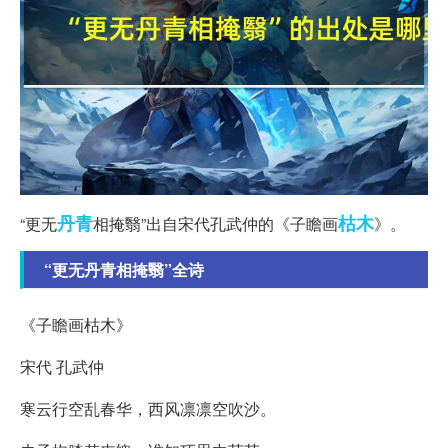
丹青
枯木
“更无
相掩翳”出自宋代孔武仲的《子瞻画
》。
“更无丹青相掩翳”全诗
《子瞻画枯木》
宋代 孔武仲
寒云行空乱春华，西风凛凛空吹沙。