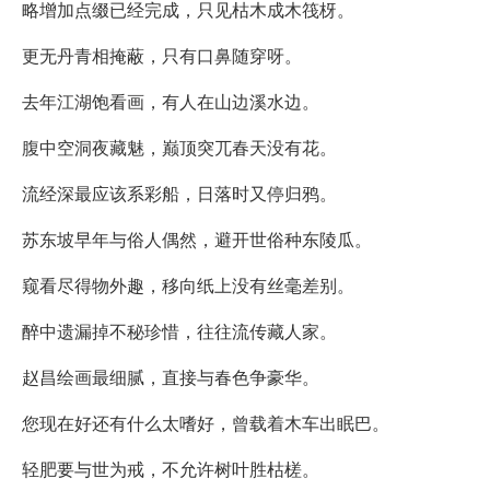
略增加点缀已经完成，只见枯木成木筏枒。
更无丹青相掩蔽，只有口鼻随穿呀。
去年江湖饱看画，有人在山边溪水边。
腹中空洞夜藏魅，巅顶突兀春天没有花。
流经深最应该系彩船，日落时又停归鸦。
苏东坡早年与俗人偶然，避开世俗种东陵瓜。
窥看尽得物外趣，移向纸上没有丝毫差别。
醉中遗漏掉不秘珍惜，往往流传藏人家。
赵昌绘画最细腻，直接与春色争豪华。
您现在好还有什么太嗜好，曾载着木车出眠巴。
轻肥要与世为戒，不允许树叶胜枯槎。