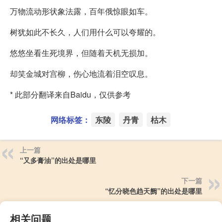
万物流动形状象法露，百年俄惊眼如车。
树犹如此不长久，人们用什么可以夸耀的。
悠悠坐看生死境界，但随着天机无损加。
却笑金城对宫柳，伤心地流着泪空叹息。
* 此部分翻译来自Baidu，仅供参考
网络标签：
东陵
丹青
枯木
上一篇
“又多膏油”的出处是哪里
下一篇
“忆分晓色趋天阙”的出处是哪里
相关问题