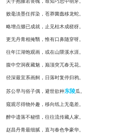
夫子抱膝若丧魄，谁知巧思中萌芽。
败毫淡墨任挥染，苍莽菌蠢移龙蛇。
略增点缀已成就，止见枯木成槎枒。
更无丹青相掩翳，惟有口鼻随穿呀。
往年江湖饱观画，或在山隈溪水涯。
腹中空洞夜藏魅，巅顶突兀春无花。
径深最宜系画舸，日落时复停归鸦。
东陵
苏公早与俗子偶，避世欲种
瓜。
窥观尽得物外趣，移向纸上无毫差。
醉中遗落不秘惜，往往流传藏人家。
赵昌丹青最细腻，直与春色争豪华。