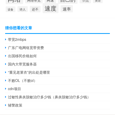
网速
节点
网络带宽
英语
速度
速率
还不
诗人
设备
猜你想看的文章
带宽2mbps
广东广电网络宽带资费
出国移民价格如何
国内大带宽服务器
“重见老莱衣”的出处是哪里
不败OL（不败ol）
cdn项目
过敏性鼻炎脱敏治疗多少钱（鼻炎脱敏治疗多少钱）
辅警政策