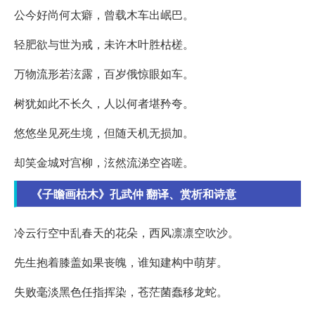
公今好尚何太癖，曾载木车出岷巴。
轻肥欲与世为戒，未许木叶胜枯槎。
万物流形若泫露，百岁俄惊眼如车。
树犹如此不长久，人以何者堪矜夸。
悠悠坐见死生境，但随天机无损加。
却笑金城对宫柳，泫然流涕空咨嗟。
《子瞻画枯木》孔武仲 翻译、赏析和诗意
冷云行空中乱春天的花朵，西风凛凛空吹沙。
先生抱着膝盖如果丧魄，谁知建构中萌芽。
失败毫淡黑色任指挥染，苍茫菌蠢移龙蛇。