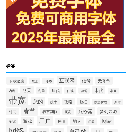
标签
互联网
信号
元宵节
下载速度
专业
习俗
宋代
冬天
唐代
在线
冬季
内容
套餐
家庭
带宽
您的
攻略
数据
技术
数据传输
新年
春节
服务器
梦幻西游
春节期间
时间
更高
用户
网站
的人
游戏
疫情
测试
的是
网络
自己的