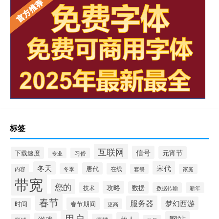
标签
互联网
信号
元宵节
下载速度
专业
习俗
宋代
冬天
唐代
在线
冬季
内容
套餐
家庭
带宽
您的
攻略
数据
技术
数据传输
新年
春节
服务器
梦幻西游
春节期间
时间
更高
用户
网站