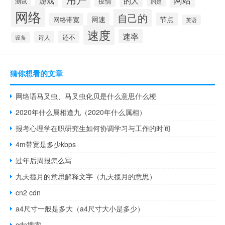
的人
游戏
疫情
测试
的是
网络
自己的
网速
节点
网络带宽
英语
速度
速率
还不
诗人
设备
猜你想看的文章
网络语马叉虫、马叉虫化贝是什么意思什么梗
2020年什么属相逢九（2020年什么属相）
报考心理学在职研究生如何协调学习与工作的时间
4m带宽是多少kbps
过年后周报怎么写
九天揽月的意思解释文字（九天揽月的意思）
cn2 cdn
a4尺寸一般是多大（a4尺寸大小是多少）
cdn搜索