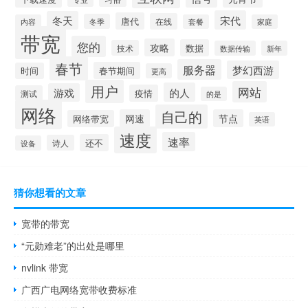
宋代
冬天
唐代
在线
冬季
内容
套餐
家庭
带宽
您的
攻略
数据
技术
数据传输
新年
春节
服务器
梦幻西游
春节期间
时间
更高
用户
网站
的人
游戏
疫情
测试
的是
网络
自己的
网速
节点
网络带宽
英语
速度
速率
还不
诗人
设备
猜你想看的文章
宽带的带宽
“元勋难老”的出处是哪里
nvlink 带宽
广西广电网络宽带收费标准