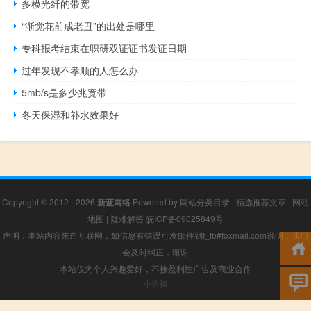
多模光纤的带宽
“渐觉花前成老丑”的出处是哪里
专科报考结束在职研双证证书发证日期
过年发现不孝顺的人怎么办
5mb/s是多少兆宽带
冬天保湿和补水效果好
Copyright © 2012 - 2026
新蓝网络
Powered by
网站分类目录
|
精选推荐文章
|
网站
地图
|
疑难解答
皖ICP备09025849号
声明：本站内容来自互联网，如信息有错误可发邮件到f_fb#foxmail.com说明，我们
会及时纠正，谢谢
本站仅为个人兴趣爱好，不接盈利性广告及商业合作
小男孩