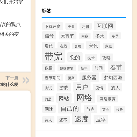
友们开始拿
标签
错误的观点
互联网
下载速度
专业
习俗
相关的变
信号
冬天
元宵节
冬季
内容
宋代
唐代
在线
套餐
家庭
带宽
您的
攻略
技术
春节
数据
时间
数据传输
新年
服务器
梦幻西游
下一篇
春节期间
更高
大蛇什么梗
用户
的人
游戏
疫情
测试
网络
网站
网络带宽
的是
自己的
网速
节点
设备
英语
速度
速率
还不
诗人