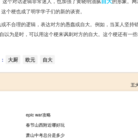
自大
元。这个对话逻辑非常迷人，也加强了黄晓明油腻
的形象。网
。这个梗也成了明学学子们的新的谈资。
执或不合理的逻辑，表达对方的愚蠢或自大。例如，当某人坚持
人自以为是时，可以用这个梗来讽刺对方的自大。这个梗还有一些
：
大厨
欧元
自大
王
epic war攻略
春节山西附近哪好玩
萧山中考总分是多少