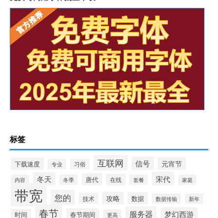
标签
互联网
信号
元宵节
下载速度
专业
习俗
宋代
冬天
唐代
在线
冬季
内容
套餐
家庭
带宽
您的
攻略
数据
技术
数据传输
新年
春节
服务器
梦幻西游
春节期间
时间
更高