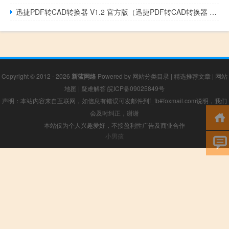
迅捷PDF转CAD转换器 V1.2 官方版（迅捷PDF转CAD转换器 V1.2 官方版功能简介）
Copyright © 2012 - 2026
新蓝网络
Powered by
网站分类目录
|
精选推荐文章
|
网站
地图
|
疑难解答
皖ICP备09025849号
声明：本站内容来自互联网，如信息有错误可发邮件到f_fb#foxmail.com说明，我们
会及时纠正，谢谢
本站仅为个人兴趣爱好，不接盈利性广告及商业合作
小男孩