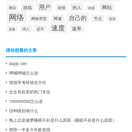
用户
网站
的人
游戏
疫情
测试
的是
网络
自己的
网速
节点
网络带宽
英语
速度
速率
还不
诗人
设备
猜你想看的文章
dayjs cdn
呷哺呷哺怎么读
情报学考研就业方向
女生有前景的热门专业
100000000怎么读
语种级别填什么
晚上总是做梦睡眠不好是什么原因（睡眠不好是什么原因）
肺癌一半多大年龄发病